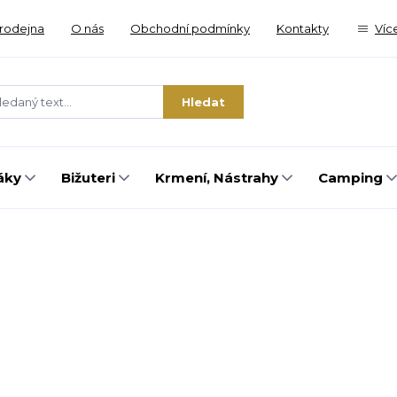
rodejna
O nás
Obchodní podmínky
Kontakty
Víc
Hledat
áky
Bižuteri
Krmení, Nástrahy
Camping