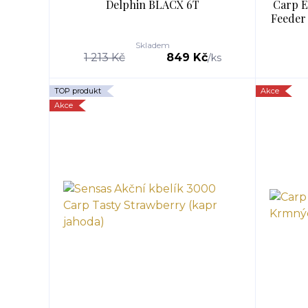
Delphin BLACX 6T
Carp E
Feeder 
Skladem
1 213 Kč
849 Kč
/
ks
TOP produkt
Akce
Akce