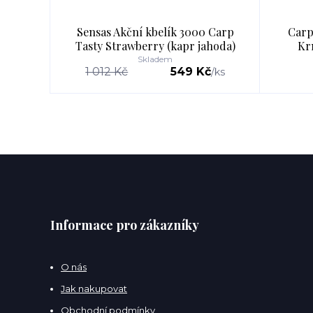
Sensas Akční kbelík 3000 Carp
Carp
Tasty Strawberry (kapr jahoda)
Kr
Skladem
1 012 Kč
549 Kč
/
ks
Informace pro zákazníky
O nás
Jak nakupovat
Obchodní podmínky