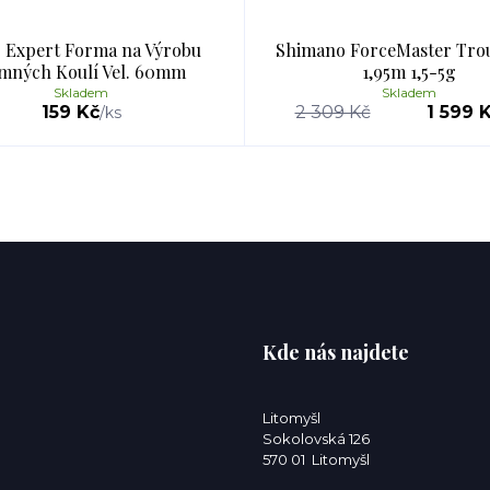
 Expert Forma na Výrobu
Shimano ForceMaster Trou
mných Koulí Vel. 60mm
1,95m 1,5-5g
Skladem
Skladem
159 Kč
2 309 Kč
1 599 
/
ks
Kde nás najdete
Litomyšl
Sokolovská 126
570 01 Litomyšl