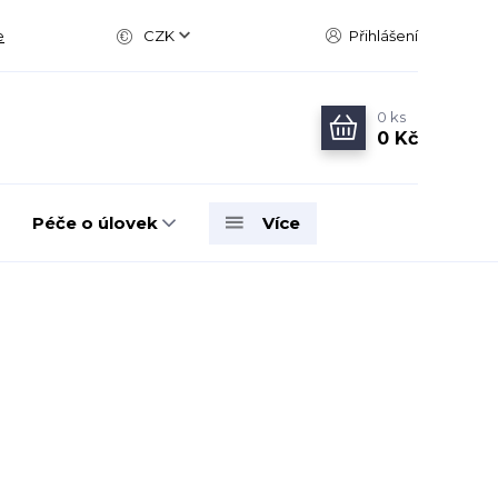
e
CZK
Přihlášení
0
ks
0 Kč
Péče o úlovek
Více