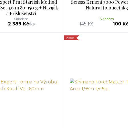
xpert Prut Starfish Method
Sensas Krmení 3000 Powe
Set 3,6 m 80-150 g + Naviják
Natural (plotice) 1k
a Přislušenství
Skladem
Skladem
2 389 Kč
145 Kč
100 K
/
ks
Akce