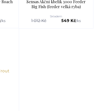
r Roach
Sensas Akční kbelík 3000 Feeder
g
Big Fish (feeder velká ryba)
Skladem
č
1 012 Kč
549 Kč
/
ks
/
ks