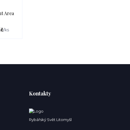
t Area
Kč
/
ks
Kontakty
Rybářský Svět Litomyšl