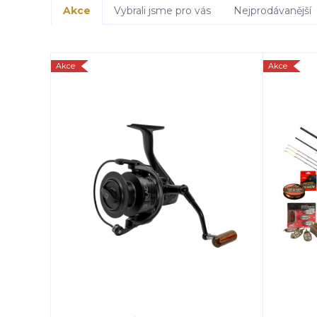
Akce
Vybrali jsme pro vás
Nejprodávanější
Akce
Akce