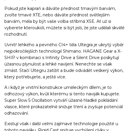
Pokud jste kapraři a dáváte přednost tmavým barvám,
zvolte tmavé XTE, nebo dáváte přednost světlejším
barvám, měla by být vaše volba stříbrná XSE. Ať už si
vyberete kteroukoli, můžete si být jisti, že jste udělali skvělé
rozhodnutí.
Uvnitř lehkého a pevného CI4+ těla Ultegra je ukrytý výběr
nejpokročilejších technologií Shimano. HAGANE Gear a X-
SHIP v kombinaci s Infinity Drive a Silent Drive poskytují
úžasnou plynulost a lehké navíjení. Nenechte se však
zmást. Stačí Ultegru zatížit a bude odvádět veškerý výkon,
který potřebujete, a ještě více.
A i když je vnitřní konstrukce uměleckým dílem, je to
odhozový výkon, kvůli kterému si tento naviják kupujete.
Super Slow 5 Oscillation vytváří úžasně hladké pokládání
vlasce, které prokazatelně snižuje tření a zvyšuje potenciál
odhazování.
Existují však i další velmi zajímavé technologie použité u
tohoto navijáku. Rigid Cast snižuje vychýlení cívky v