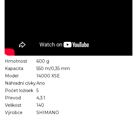
Hmotnost
600 g
Kapacita
550 m/0,35 mm
Model
14000 XSE
Náhradní cívky
Ano
Počet ložisek
5
Převod
4,3:1
Velikost
140
Výrobce
SHIMANO