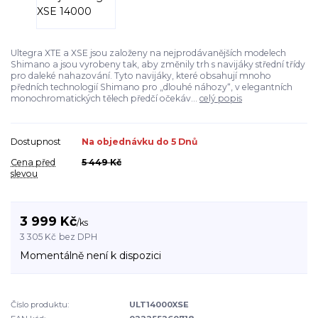
Ultegra XTE a XSE jsou založeny na nejprodávanějších modelech
Shimano a jsou vyrobeny tak, aby změnily trh s navijáky střední třídy
pro daleké nahazování. Tyto navijáky, které obsahují mnoho
předních technologií Shimano pro „dlouhé náhozy“, v elegantních
monochromatických tělech předčí očekáv...
celý popis
Dostupnost
Na objednávku do 5 Dnů
Cena před
5 449 Kč
slevou
3 999 Kč
/
ks
3 305 Kč
bez DPH
Momentálně není k dispozici
Číslo produktu:
ULT14000XSE