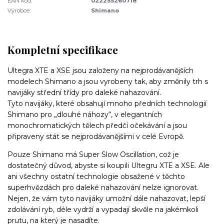
EAN kód:
022255260718
Výrobce:
Shimano
Kompletní specifikace
Ultegra XTE a XSE jsou založeny na nejprodávanějších
modelech Shimano a jsou vyrobeny tak, aby změnily trh s
navijáky střední třídy pro daleké nahazování.
Tyto navijáky, které obsahují mnoho předních technologií
Shimano pro „dlouhé náhozy“, v elegantních
monochromatických tělech předčí očekávání a jsou
připraveny stát se nejprodávanějšími v celé Evropě.
Pouze Shimano má Super Slow Oscillation, což je
dostatečný důvod, abyste si koupili Ultegru XTE a XSE. Ale
ani všechny ostatní technologie obsažené v těchto
superhvězdách pro daleké nahazování nelze ignorovat.
Nejen, že vám tyto navijáky umožní dále nahazovat, lepší
zdolávání ryb, déle vydrží a vypadají skvěle na jakémkoli
prutu, na který je nasadíte.