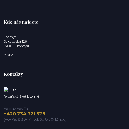
Kde nás najdete
Litomyšl
Sokolovská 126
570 01 Litomyšl
MAPA
Kontakty
Rybářský Svět Litomyšl
Václav Vavřín
+420 734 321 579
(Po-Pá, 8:30-17 hod. So 8:30-12 hod)