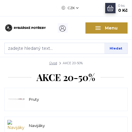
0
ks
CZK
0 Kč
Menu
Hledat
Úvod
AKCE 20-50%
AKCE 20-50%
Pruty
Navijáky