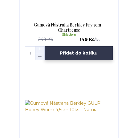
Gumová Nástraha Berkley Fry 7cm -
Chartreuse
Skladem
249 Kč
149 Kč
/
ks
Přidat do košíku