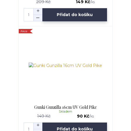
209 Kč
149 Kč
/
ks
Přidat do košíku
Akce
Gunki Gunzilla 16cm UV Gold Pike
Skladem
149 Kč
90 Kč
/
ks
Přidat do košíku