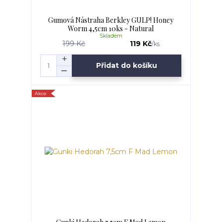
Gumová Nástraha Berkley GULP! Honey
Worm 4,5cm 10ks - Natural
Skladem
199 Kč
119 Kč
/
ks
Přidat do košíku
Akce