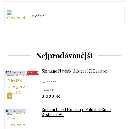
Oblečení
Nejprodávanější
Shimano Naviják Ultegra XTE 14000
TOP produkt
Akce
Skladem
5 449 Kč
3 999 Kč
1.
Solární Panel Holdcarp Foldable Solar
TOP produkt
System 20W