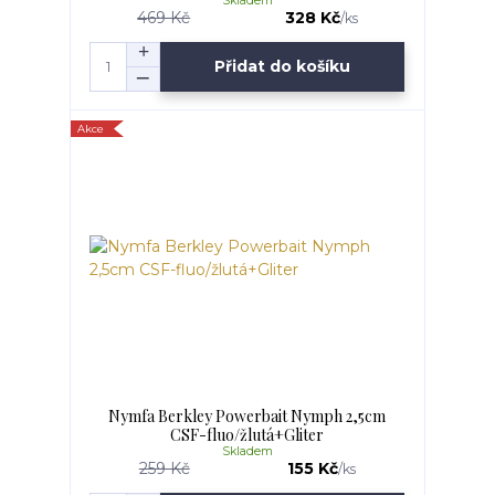
Skladem
469 Kč
328 Kč
/
ks
Přidat do košíku
Akce
Nymfa Berkley Powerbait Nymph 2,5cm
CSF-fluo/žlutá+Gliter
Skladem
259 Kč
155 Kč
/
ks