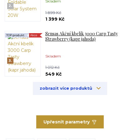
Skladem
2.
1 899 Kč
1 399 Kč
Sensas Akční kbelík 3000 Carp Tasty
TOP produkt
Akce
Strawberry (kapr jahoda)
Skladem
3.
1 012 Kč
549 Kč
zobrazit více produktů
Upřesnit parametry