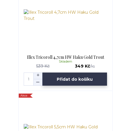
Illex Tricoroll 4,7cm HW Haku Gold Trout
Skladem
539 Kč
349 Kč
/
ks
Přidat do košíku
Akce