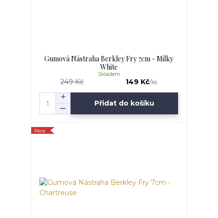
Gumová Nástraha Berkley Fry 7cm - Milky
White
Skladem
249 Kč
149 Kč
/
ks
Přidat do košíku
Akce