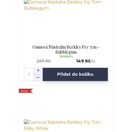
Gumová Nástraha Berkley Fry 7cm -
Bubblegum
Skladem
249 Kč
149 Kč
/
ks
Přidat do košíku
Akce