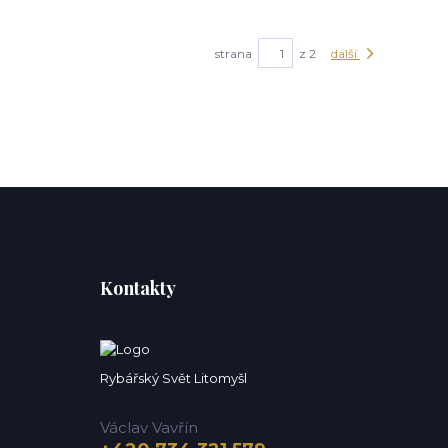
strana
z 2
další
Kontakty
Rybářský Svět Litomyšl
Václav Vavřín