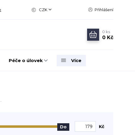
e
CZK
Přihlášení
0
ks
0 Kč
Péče o úlovek
Více
Kč
Do