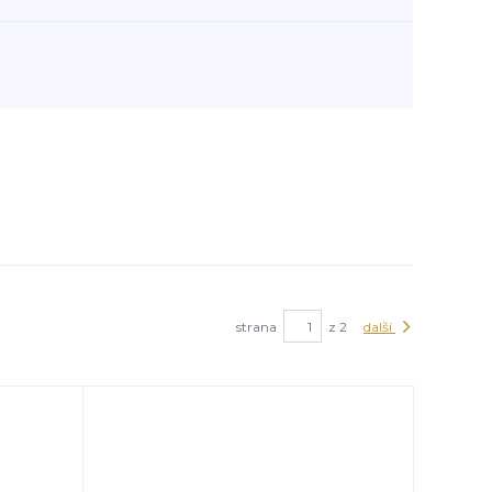
strana
z 2
další