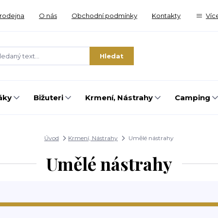
rodejna
O nás
Obchodní podmínky
Kontakty
Víc
Hledat
áky
Bižuteri
Krmení, Nástrahy
Camping
Úvod
Krmení, Nástrahy
Umělé nástrahy
Umělé nástrahy