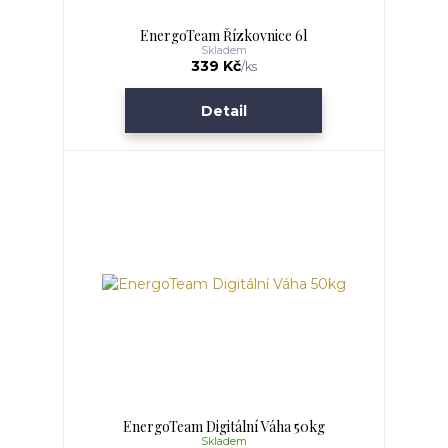
EnergoTeam Řízkovnice 6l
Skladem
339 Kč
/
ks
Detail
EnergoTeam Digitální Váha 50kg
Skladem