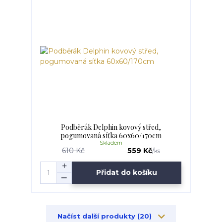
Podběrák Delphin kovový střed,
pogumovaná síťka 60x60/170cm
Skladem
610 Kč
559 Kč
/
ks
Přidat do košíku
Načíst další produkty (20)