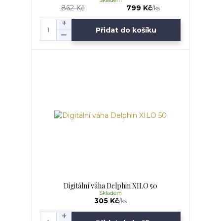
Skladem
862 Kč
799 Kč
/
ks
Přidat do košíku
Digitální váha Delphin XILO 50
Skladem
305 Kč
/
ks