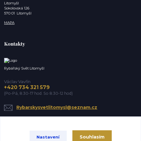
Litomyšl
Sokolovská 126
570 01 Litomyšl
MAPA
Kontakty
Rybářský Svět Litomyšl
Václav Vavřín
+420 734 321 579
(Po-Pá, 8:30-17 hod. So 8:30-12 hod)
Rybarskysvetlitomysl@seznam.cz
Souhlasím
Nastavení