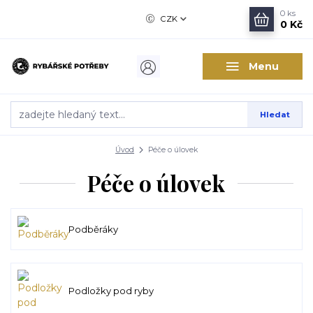
0
ks
CZK
0 Kč
Menu
Hledat
Úvod
Péče o úlovek
Péče o úlovek
Podběráky
Podložky pod ryby