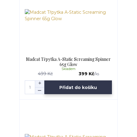
Madcat Třpytka A-Static Screaming Spinner
65g Glow
Skladem
499 Kč
399 Kč
/
ks
Přidat do košíku