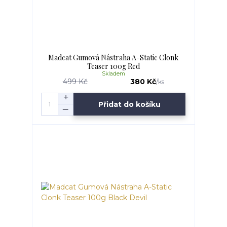
Madcat Gumová Nástraha A-Static Clonk
Teaser 100g Red
Skladem
499 Kč
380 Kč
/
ks
Přidat do košíku