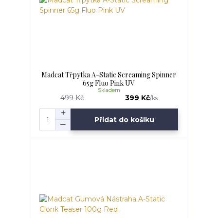
Madcat Třpytka A-Static Screaming Spinner
65g Fluo Pink UV
Skladem
499 Kč
399 Kč
/
ks
Přidat do košíku