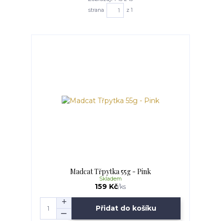
strana
z 1
Madcat Třpytka 55g - Pink
Skladem
159 Kč
/
ks
Přidat do košíku