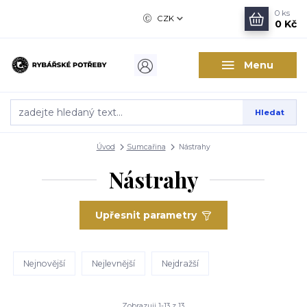
0
ks
CZK
0 Kč
Menu
Hledat
Úvod
Sumcařina
Nástrahy
Nástrahy
Upřesnit parametry
Nejnovější
Nejlevnější
Nejdražší
Zobrazuji 1-13 z 13