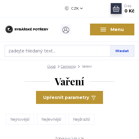
0
ks
CZK
0 Kč
Menu
Hledat
Úvod
Camping
Vaření
Vaření
Upřesnit parametry
Nejnovější
Nejlevnější
Nejdražší
Zobrazuji 1-14 z 14