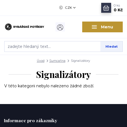
0
ks
CZK
0 Kč
Menu
Hledat
Úvod
Sumcařina
Signalizátory
Signalizátory
V této kategorii nebylo nalezeno žádné zboží.
Informace pro zákazníky