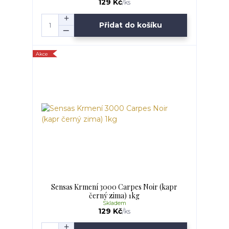
129 Kč
/
ks
Přidat do košíku
Akce
Sensas Krmení 3000 Carpes Noir (kapr
černý zima) 1kg
Skladem
129 Kč
/
ks