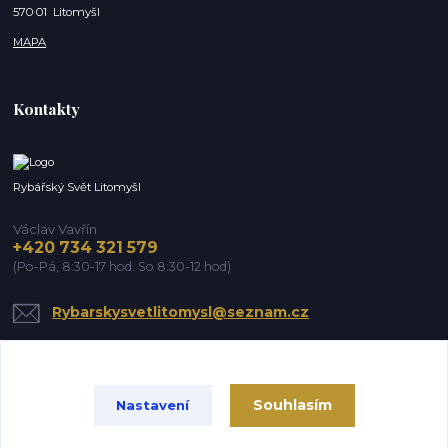
570 01 Litomyšl
MAPA
Kontakty
Rybářský Svět Litomyšl
Václav Vavřín
+420 734 321 579
(Po-Pá, 8:30-17 hod. So 8:30-12 hod)
Rybarskysvetlitomysl@seznam.cz
Souhlasím
Nastavení