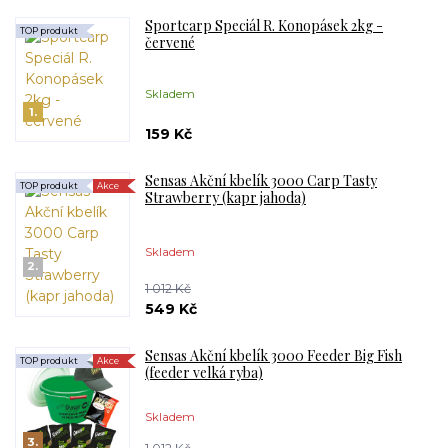
Sportcarp Speciál R. Konopásek 2kg -
TOP produkt
červené
Skladem
1.
159 Kč
Sensas Akční kbelík 3000 Carp Tasty
TOP produkt
Akce
Strawberry (kapr jahoda)
Skladem
2.
1 012 Kč
549 Kč
Sensas Akční kbelík 3000 Feeder Big Fish
TOP produkt
Akce
(feeder velká ryba)
Skladem
3.