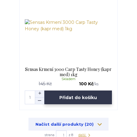
Sensas Krmení 3000 Carp Tasty Honey (kapr
med) 1kg
Skladem
145 Kč
100 Kč
/
ks
Přidat do košíku
Načíst další produkty (20)
strana
z 8
další