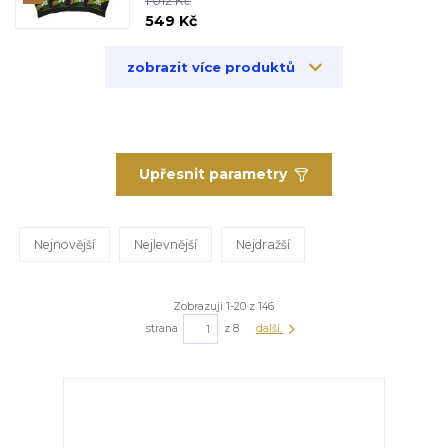
1 012 Kč
549 Kč
zobrazit více produktů
Upřesnit parametry
Nejnovější
Nejlevnější
Nejdražší
Zobrazuji 1-20 z 146
strana
z 8
další