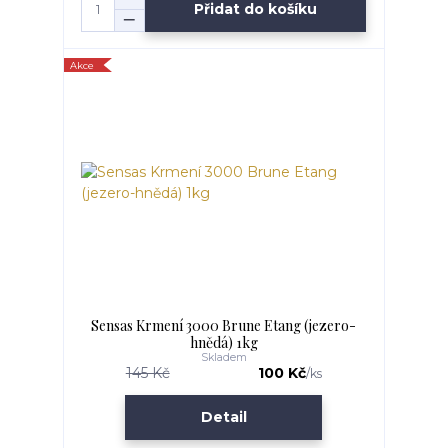
Přidat do košíku
Akce
Sensas Krmení 3000 Brune Etang (jezero-
hnědá) 1kg
Skladem
145 Kč
100 Kč
/
ks
Detail