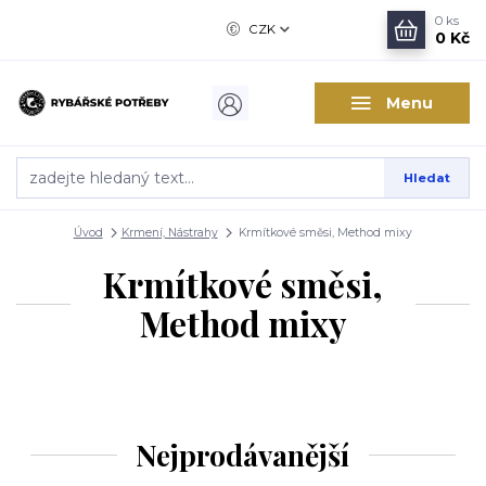
0
ks
CZK
0 Kč
Menu
Hledat
Úvod
Krmení, Nástrahy
Krmítkové směsi, Method mixy
Krmítkové směsi,
Method mixy
Nejprodávanější