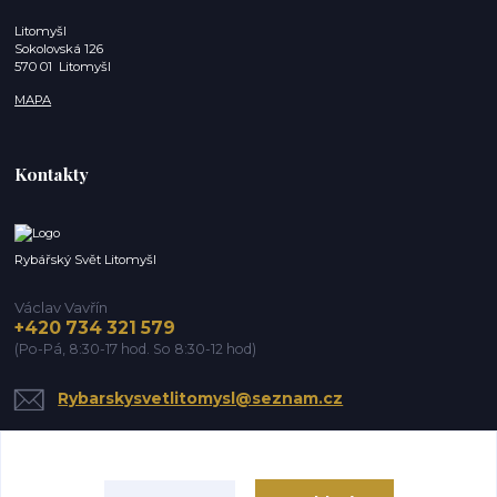
Litomyšl
Sokolovská 126
570 01 Litomyšl
MAPA
Kontakty
Rybářský Svět Litomyšl
Václav Vavřín
+420 734 321 579
(Po-Pá, 8:30-17 hod. So 8:30-12 hod)
Rybarskysvetlitomysl@seznam.cz