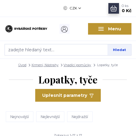
0
ks
CZK
0 Kč
Menu
Hledat
Úvod
Krmení, Nástrahy
Vnadící pomůcky
Lopatky, tyče
Lopatky, tyče
Upřesnit parametry
Nejnovější
Nejlevnější
Nejdražší
Zobrazuji 1-17 z 17