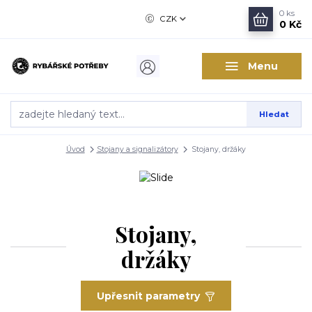
0
ks
CZK
0 Kč
Menu
Hledat
Úvod
Stojany a signalizátory
Stojany, držáky
Stojany,
držáky
Upřesnit parametry