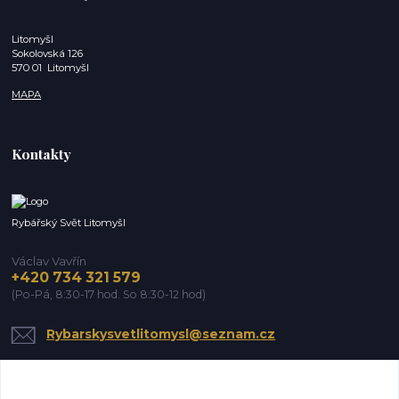
Litomyšl
Sokolovská 126
570 01 Litomyšl
MAPA
Kontakty
Rybářský Svět Litomyšl
Václav Vavřín
+420 734 321 579
(Po-Pá, 8:30-17 hod. So 8:30-12 hod)
Rybarskysvetlitomysl@seznam.cz