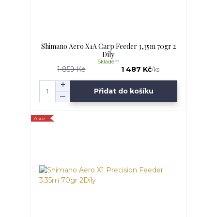
Shimano Aero X1A Carp Feeder 3,35m 70gr 2
Díly
Skladem
1 859 Kč
1 487 Kč
/
ks
Přidat do košíku
Akce