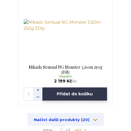
Mikado Sensual NG Monster 3,60m 250g
3Díly
Skladem
2 199 Kč
/
ks
Přidat do košíku
Načíst další produkty (20)
strana
z 3
další