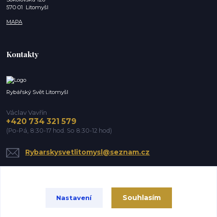
570 01 Litomyšl
MAPA
Kontakty
Rybářský Svět Litomyšl
Václav Vavřín
+420 734 321 579
(Po-Pá, 8:30-17 hod. So 8:30-12 hod)
Rybarskysvetlitomysl@seznam.cz
Souhlasím
Nastavení