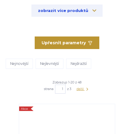
zobrazit více produktů
Upřesnit parametry
Nejnovější
Nejlevnější
Nejdražší
Zobrazuji 1-20 z 48
strana
z 3
další
Akce