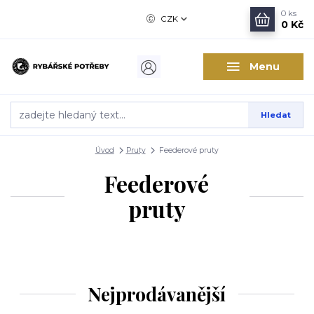
0
ks
CZK
0 Kč
Menu
Hledat
Úvod
Pruty
Feederové pruty
Feederové
pruty
Nejprodávanější