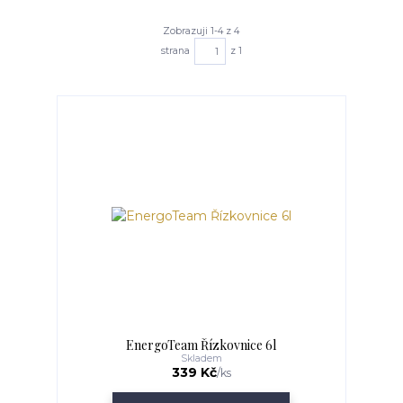
Zobrazuji 1-4 z 4
strana
z 1
EnergoTeam Řízkovnice 6l
Skladem
339 Kč
/
ks