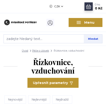
0
ks
CZK
0 Kč
Menu
Hledat
Úvod
Péče o úlovek
Řízkovnice, vzduchování
Řízkovnice,
vzduchování
Upřesnit parametry
Nejnovější
Nejlevnější
Nejdražší