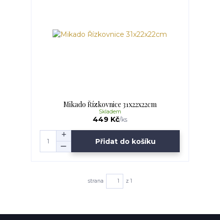
Mikado Řízkovnice 31x22x22cm
Skladem
449 Kč
/
ks
Přidat do košíku
strana
z 1