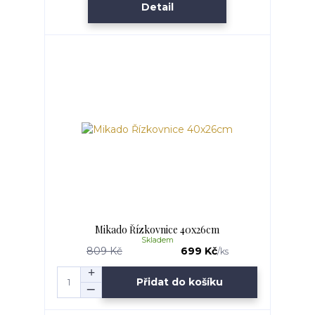
Detail
Mikado Řízkovnice 40x26cm
Skladem
809 Kč
699 Kč
/
ks
Přidat do košíku