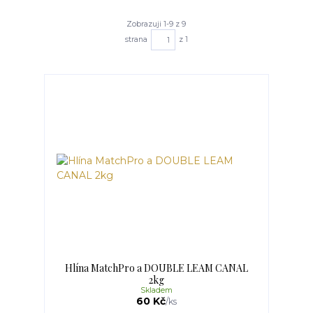
Zobrazuji 1-9 z 9
strana
z 1
Hlína MatchPro a DOUBLE LEAM CANAL
2kg
Skladem
60 Kč
/
ks