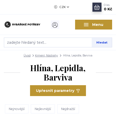
0
ks
CZK
0 Kč
Menu
Hledat
Úvod
Krmení, Nástrahy
Hlína, Lepidla, Barviva
Hlína, Lepidla,
Barviva
Upřesnit parametry
Nejnovější
Nejlevnější
Nejdražší