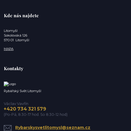
Kde nás najdete
Litomyšl
Sokolovská 126
570 01 Litomyšl
MAPA
Kontakty
Rybářský Svět Litomyšl
Václav Vavřín
+420 734 321 579
(Po-Pá, 8:30-17 hod. So 8:30-12 hod)
Rybarskysvetlitomysl@seznam.cz