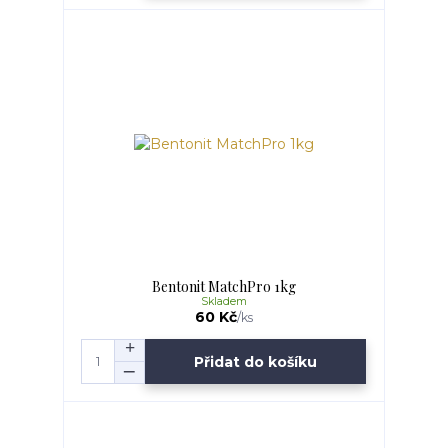
Bentonit MatchPro 1kg
Skladem
60 Kč
/
ks
Přidat do košíku