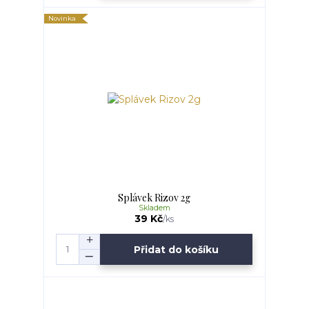
Novinka
Splávek Rizov 2g
Skladem
39 Kč
/
ks
Přidat do košíku