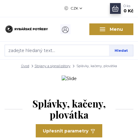
0
ks
CZK
0 Kč
Menu
Hledat
Úvod
Stojany a signalizátory
Splávky, kačeny, plovátka
Splávky, kačeny,
plovátka
Upřesnit parametry