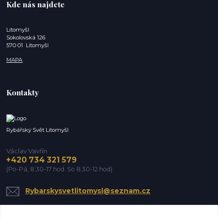
Kde nás najdete
Litomyšl
Sokolovská 126
570 01 Litomyšl
MAPA
Kontakty
Rybářský Svět Litomyšl
Václav Vavřín
+420 734 321 579
(Po-Pá, 8:30-17 hod. So 8:30-12 hod)
Rybarskysvetlitomysl@seznam.cz