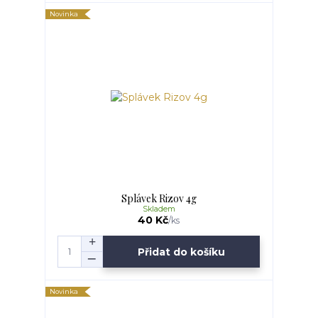
Novinka
Splávek Rizov 4g
Skladem
40 Kč
/
ks
Přidat do košíku
Novinka