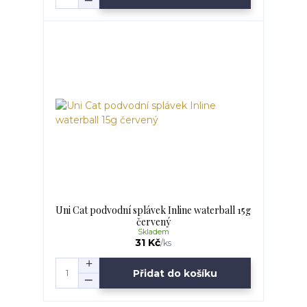
Uni Cat podvodní splávek Inline waterball 15g
červený
Skladem
31 Kč
/
ks
Přidat do košíku