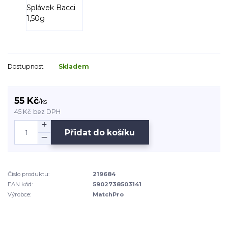
Dostupnost
Skladem
55 Kč
/
ks
45 Kč
bez DPH
Přidat do košíku
Číslo produktu:
219684
EAN kód:
5902738503141
Výrobce:
MatchPro