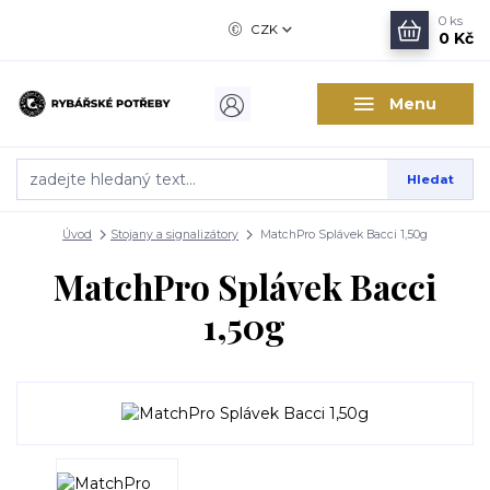
0
ks
CZK
0 Kč
Menu
Hledat
Úvod
Stojany a signalizátory
MatchPro Splávek Bacci 1,50g
MatchPro Splávek Bacci
1,50g