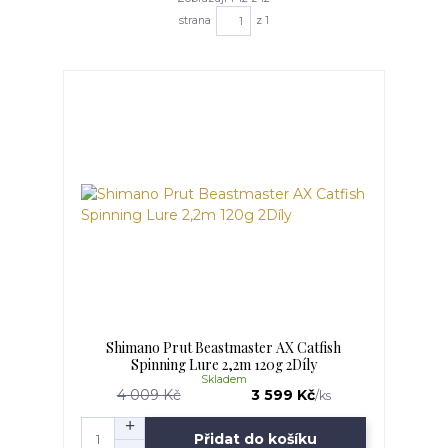
strana
z 1
Shimano Prut Beastmaster AX Catfish
Spinning Lure 2,2m 120g 2Díly
Skladem
4 009 Kč
3 599 Kč
/
ks
Přidat do košíku