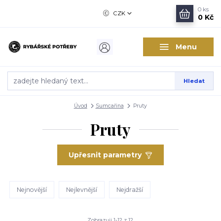
0
ks
CZK
0 Kč
Menu
Hledat
Úvod
Sumcařina
Pruty
Pruty
Upřesnit parametry
Nejnovější
Nejlevnější
Nejdražší
Zobrazuji 1-12 z 12