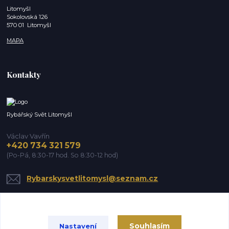
Litomyšl
Sokolovská 126
570 01 Litomyšl
MAPA
Kontakty
Rybářský Svět Litomyšl
Václav Vavřín
+420 734 321 579
(Po-Pá, 8:30-17 hod. So 8:30-12 hod)
Rybarskysvetlitomysl@seznam.cz
Souhlasím
Nastavení