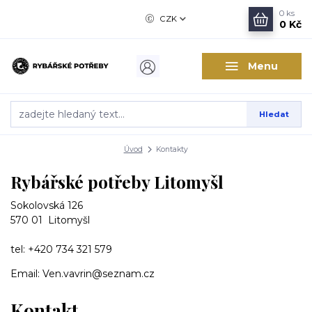
0
ks
CZK
0 Kč
Menu
Hledat
Úvod
Kontakty
Rybářské potřeby Litomyšl
Sokolovská 126
570 01 Litomyšl
tel: +420 734 321 579
Email: Ven.vavrin@seznam.cz
Kontakt