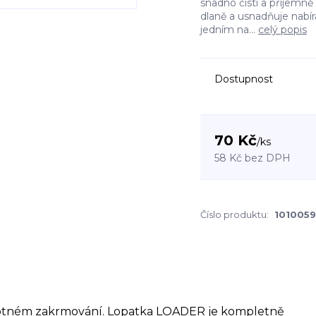
snadno čistí a příjemně
dlaně a usnadňuje nab
jedním na...
celý popis
Dostupnost
70 Kč
/
ks
58 Kč
bez DPH
Číslo produktu:
1010059
amotném zakrmování. Lopatka LOADER je kompletně