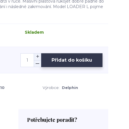
 drží v ruce. Masivní plastová rukojeť dobře padne do
írání i následné zakrmování. Model LOADER L pojme
Skladem
Přidat do košíku
10
Výrobce:
Delphin
Potřebujete poradit?