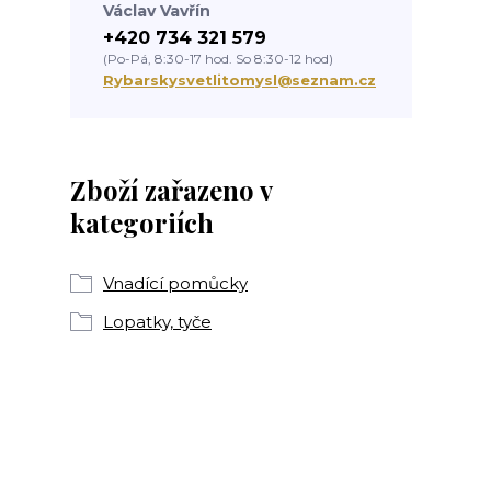
Václav Vavřín
+420 734 321 579
(Po-Pá, 8:30-17 hod. So 8:30-12 hod)
Rybarskysvetlitomysl@seznam.cz
Zboží zařazeno v
kategoriích
Vnadící pomůcky
Lopatky, tyče