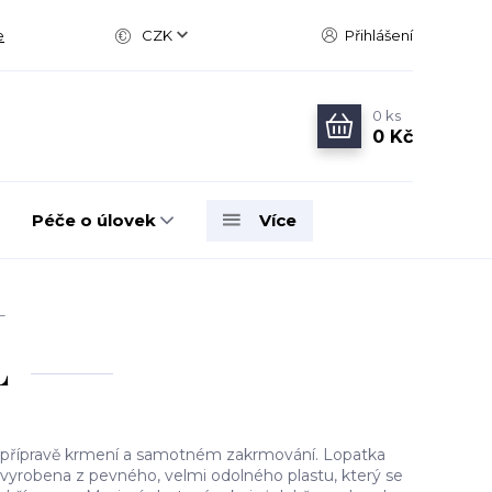
e
CZK
Přihlášení
0
ks
0 Kč
Péče o úlovek
Více
L
L
i přípravě krmení a samotném zakrmování. Lopatka
yrobena z pevného, velmi odolného plastu, který se