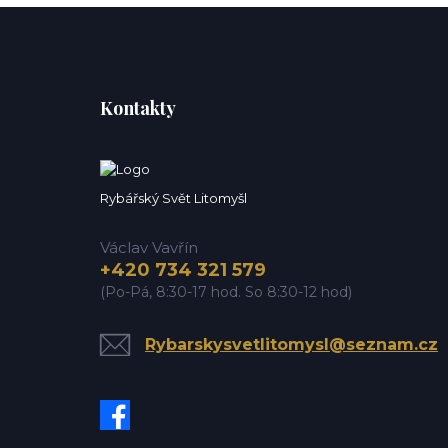
Kontakty
Rybářský Svět Litomyšl
Václav Vavřín
+420 734 321 579
(Po-Pá, 8:30-17 hod. So 8:30-12 hod)
Rybarskysvetlitomysl@seznam.cz