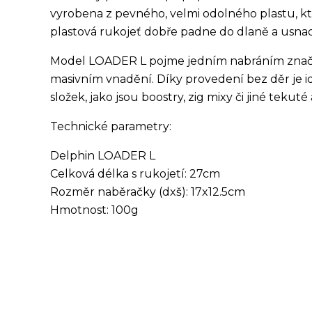
vyrobena z pevného, velmi odolného plastu, kter
plastová rukojeť dobře padne do dlaně a usnad
Model LOADER L pojme jedním nabráním značn
masivním vnadění. Díky provedení bez děr je i
složek, jako jsou boostry, zig mixy či jiné tekuté
Technické parametry:
Delphin LOADER L
Celková délka s rukojetí: 27cm
Rozměr naběračky (dxš): 17x12.5cm
Hmotnost: 100g