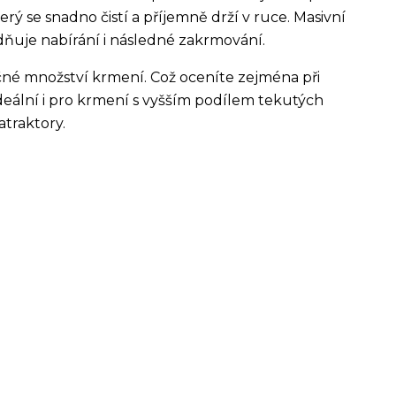
ý se snadno čistí a příjemně drží v ruce. Masivní
ňuje nabírání i následné zakrmování.
é množství krmení. Což oceníte zejména při
deální i pro krmení s vyšším podílem tekutých
 atraktory.