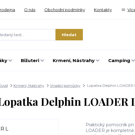
rodejna
O nás
Obchodní podmínky
Kontakty
Víc
Hledat
áky
Bižuteri
Krmení, Nástrahy
Camping
Úvod
Krmení, Nástrahy
Vnadící pomůcky
Lopatka Delphin LOADER 
Lopatka Delphin LOADER 
Praktický pomocník př
LOADER je kompletně v