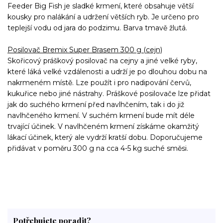
Feeder Big Fish je sladké krmení, které obsahuje větší
kousky pro nalákání a udržení větších ryb. Je určeno pro
teplejší vodu od jara do podzimu. Barva tmavě žlutá.
Posilovač Bremix Super Brasem 300 g (cejn)
Skořicový práškový posilovač na cejny a jiné velké ryby,
které láká velké vzdálenosti a udrží je po dlouhou dobu na
nakrmeném místě. Lze použít i pro nadipování červů,
kukuřice nebo jiné nástrahy. Práškové posilovače lze přidat
jak do suchého krmení před navlhčením, tak i do již
navlhčeného krmení. V suchém krmení bude mít déle
trvající účinek. V navlhčeném krmení získáme okamžitý
lákací účinek, který ale vydrží kratší dobu. Doporučujeme
přidávat v poměru 300 g na cca 4-5 kg suché směsi.
Potřebujete poradit?