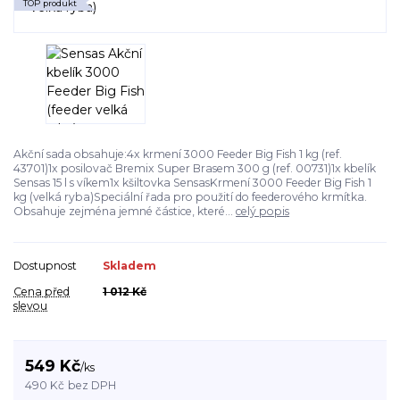
TOP produkt
Akční sada obsahuje:4x krmení 3000 Feeder Big Fish 1 kg (ref.
43701)1x posilovač Bremix Super Brasem 300 g (ref. 00731)1x kbelík
Sensas 15 l s víkem1x kšiltovka SensasKrmení 3000 Feeder Big Fish 1
kg (velká ryba)Speciální řada pro použití do feederového krmítka.
Obsahuje zejména jemné částice, které...
celý popis
Dostupnost
Skladem
Cena před
1 012 Kč
slevou
549 Kč
/
ks
490 Kč
bez DPH