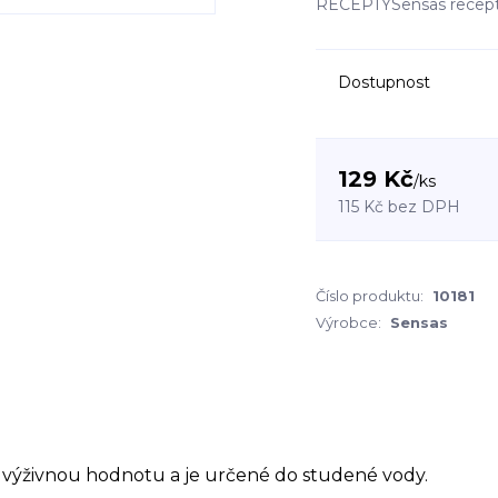
RECEPTYSensas recept
Dostupnost
129 Kč
/
ks
115 Kč
bez DPH
Číslo produktu:
10181
Výrobce:
Sensas
í výživnou hodnotu a je určené do studené vody.