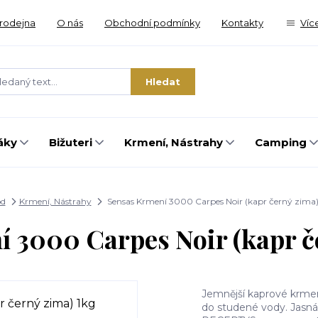
rodejna
O nás
Obchodní podmínky
Kontakty
Víc
Hledat
áky
Bižuteri
Krmení, Nástrahy
Camping
d
Krmení, Nástrahy
Sensas Krmení 3000 Carpes Noir (kapr černý zima)
 3000 Carpes Noir (kapr č
Jemnější kaprové krmen
do studené vody. Jasná