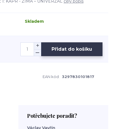
 1: KAPR - ZIMA – UNIVERZÁL
celý popis
Skladem
Přidat do košíku
EAN kód:
3297830101817
Potřebujete poradit?
Václav Vavřín