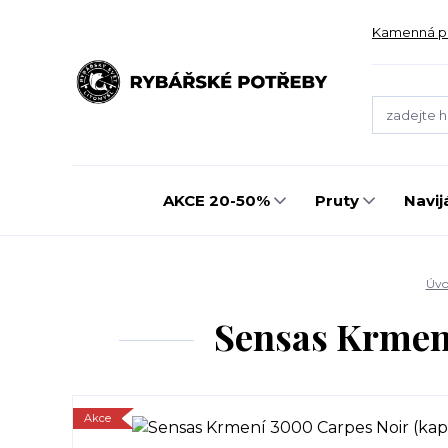
Kamenná p
AKCE 20-50%
Pruty
Navij
Úvo
Sensas Krmení
Akce