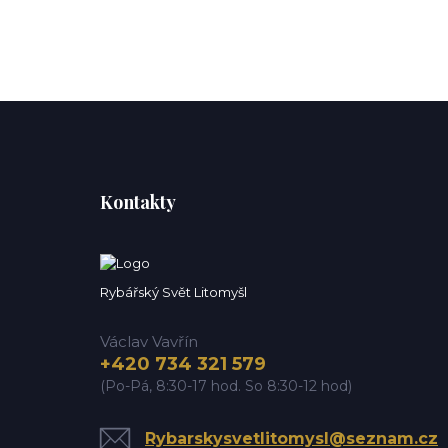
Kontakty
Rybářský Svět Litomyšl
Václav Vavřín
+420 734 321 579
(Po-Pá, 8:30-17 hod. So 8:30-12 hod)
Rybarskysvetlitomysl@seznam.cz