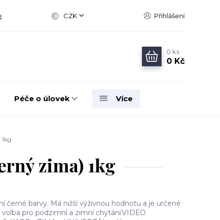
e
CZK
Přihlášení
0
ks
0 Kč
Péče o úlovek
Více
 1kg
erný zima) 1kg
í černé barvy. Má nižší výživnou hodnotu a je určené
 volba pro podzimní a zimní chytání.VIDEO