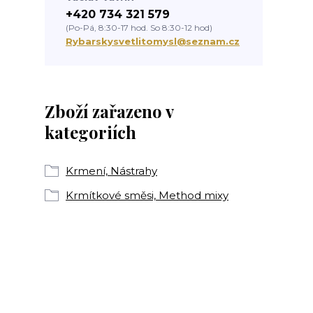
+420 734 321 579
(Po-Pá, 8:30-17 hod. So 8:30-12 hod)
Rybarskysvetlitomysl@seznam.cz
Zboží zařazeno v
kategoriích
Krmení, Nástrahy
Krmítkové směsi, Method mixy