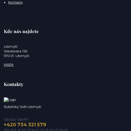
Kontakty
Kde nás najdete
Litomyšl
Sokolovská 126
570 01 Litomyšl
MAPA
Kontakty
Rybářský Svět Litomyšl
Václav Vavřín
+420 734 321 579
(Po-Pá, 8:30-17 hod. So 8:30-12 hod)