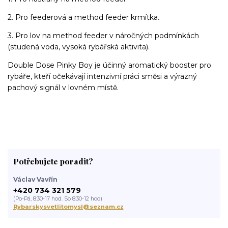
2. Pro feederová a method feeder krmítka.
3. Pro lov na method feeder v náročných podmínkách
(studená voda, vysoká rybářská aktivita).
Double Dose Pinky Boy je účinný aromatický booster pro
rybáře, kteří očekávají intenzivní práci směsi a výrazný
pachový signál v lovném místě.
Potřebujete poradit?
Václav Vavřín
+420 734 321 579
(Po-Pá, 8:30-17 hod. So 8:30-12 hod)
Rybarskysvetlitomysl@seznam.cz