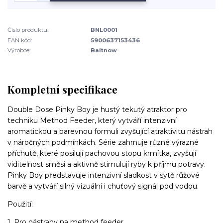
Číslo produktu:
BNL0001
EAN kód:
5900637153436
Výrobce:
Baitnow
Kompletní specifikace
Double Dose Pinky Boy je hustý tekutý atraktor pro
techniku Method Feeder, který vytváří intenzivní
aromatickou a barevnou formuli zvyšující atraktivitu nástrah
v náročných podmínkách. Série zahrnuje různé výrazné
příchutě, které posilují pachovou stopu krmítka, zvyšují
viditelnost směsi a aktivně stimulují ryby k příjmu potravy.
Pinky Boy představuje intenzivní sladkost v sytě růžové
barvě a vytváří silný vizuální i chuťový signál pod vodou.
Použití:
1. Pro nástrahy na method feeder.