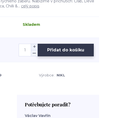
t rychlého záběru. Nabízíme v příchutích: Crab, Devill
a, Chilli &...
celý popis
Skladem
Přidat do košíku
9
Výrobce:
NIKL
Potřebujete poradit?
Václav Vavřín