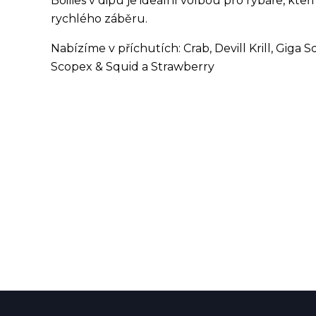
Boilies v dipu je ideální volbou pro rybáře, kteř
rychlého záběru.
Nabízíme v příchutích: Crab, Devill Krill, Giga Squi
Scopex & Squid a Strawberry