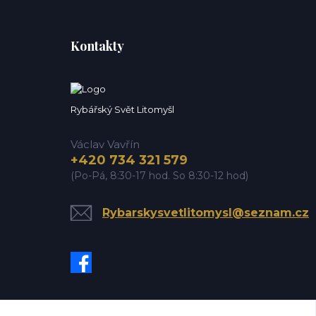
Kontakty
Rybářský Svět Litomyšl
Václav Vavřín
+420 734 321 579
(Po-Pá, 8:30-17 hod. So 8:30-12 hod)
Rybarskysvetlitomysl@seznam.cz