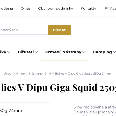
rodejna
O nás
Obchodní podmínky
Kontakty
Víc
Hledat
áky
Bižuteri
Krmení, Nástrahy
Camping
Úvod
Krmení, Nástrahy
Nikl Boilies V Dipu Giga Squid 250g 24mm
ilies V Dipu Giga Squid 2
Silně nadipované a atrak
Boilies v dipu je ideáln