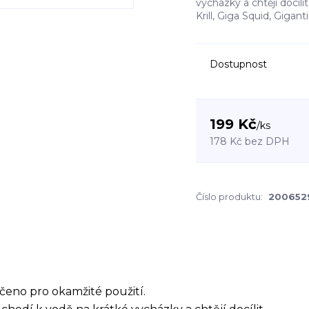
vycházky a chtějí docíli
Krill, Giga Squid, Gigantic
Dostupnost
199 Kč
/
ks
178 Kč
bez DPH
Číslo produktu:
200652
určeno pro okamžité použití.