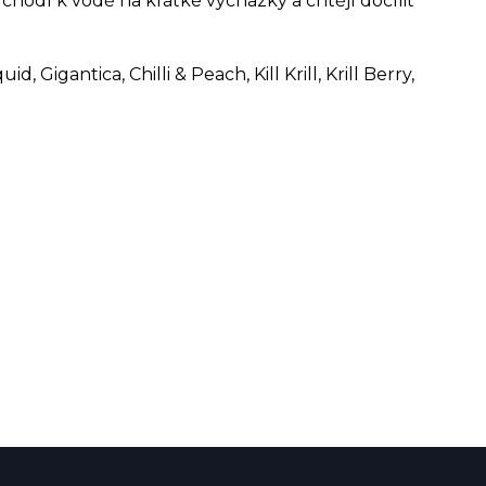
í chodí k vodě na krátké vycházky a chtějí docílit
d, Gigantica, Chilli & Peach, Kill Krill, Krill Berry,