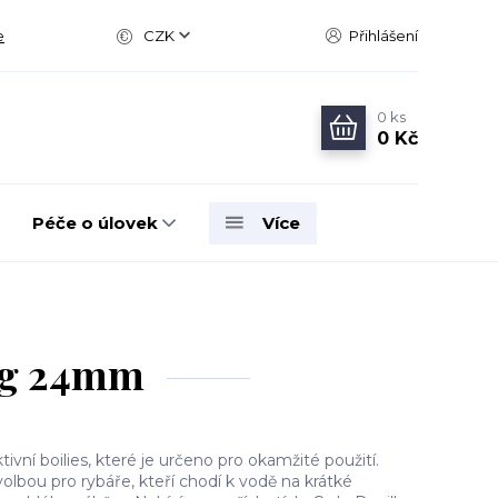
e
CZK
Přihlášení
0
ks
0 Kč
Péče o úlovek
Více
50g 24mm
tivní boilies, které je určeno pro okamžité použití.
í volbou pro rybáře, kteří chodí k vodě na krátké