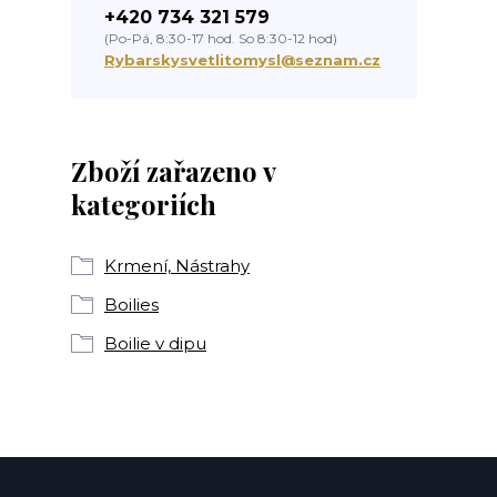
+420 734 321 579
(Po-Pá, 8:30-17 hod. So 8:30-12 hod)
Rybarskysvetlitomysl@seznam.cz
Zboží zařazeno v
kategoriích
Krmení, Nástrahy
Boilies
Boilie v dipu