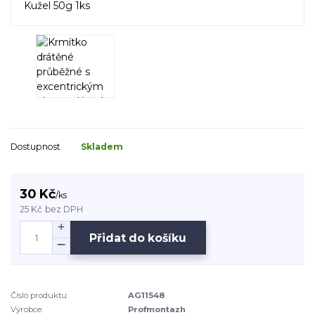
Dostupnost
Skladem
30 Kč
/
ks
25 Kč
bez DPH
Přidat do košíku
Číslo produktu:
AG11548
Výrobce:
Profmontazh