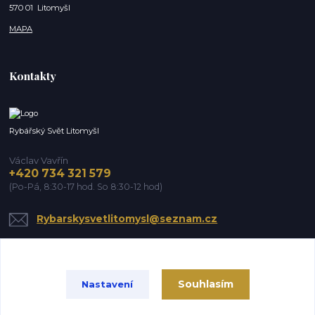
570 01 Litomyšl
MAPA
Kontakty
Rybářský Svět Litomyšl
Václav Vavřín
+420 734 321 579
(Po-Pá, 8:30-17 hod. So 8:30-12 hod)
Rybarskysvetlitomysl@seznam.cz
Souhlasím
Nastavení