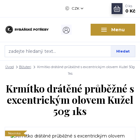
0
ks
CZK
0 Kč
Menu
Hledat
Úvod
Bižuteri
Krmítko drátěné průběžné s excentrickým olovem Kužel 50g
1ks
Krmítko drátěné průběžné s
excentrickým olovem Kužel
50g 1ks
Novinka