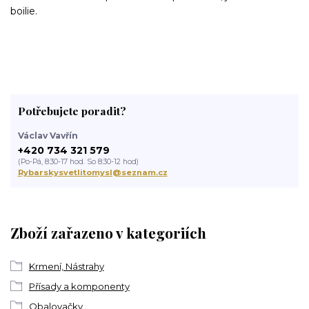
boilie.
Potřebujete poradit?
Václav Vavřín
+420 734 321 579
(Po-Pá, 8:30-17 hod. So 8:30-12 hod)
Rybarskysvetlitomysl@seznam.cz
Zboží zařazeno v kategoriích
Krmení, Nástrahy
Přísady a komponenty
Obalovačky