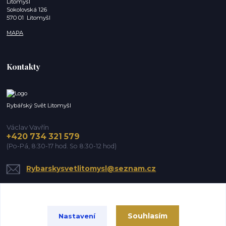
Litomyšl
Sokolovská 126
570 01 Litomyšl
MAPA
Kontakty
Rybářský Svět Litomyšl
Václav Vavřín
+420 734 321 579
(Po-Pá, 8:30-17 hod. So 8:30-12 hod)
Rybarskysvetlitomysl@seznam.cz
Souhlasím
Nastavení