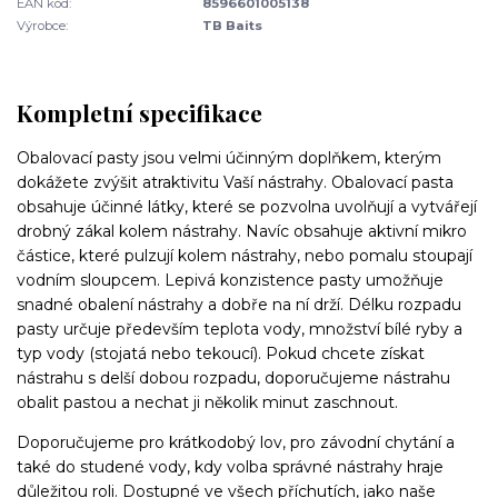
EAN kód:
8596601005138
Výrobce:
TB Baits
Kompletní specifikace
Obalovací pasty jsou velmi účinným doplňkem, kterým
dokážete zvýšit atraktivitu Vaší nástrahy. Obalovací pasta
obsahuje účinné látky, které se pozvolna uvolňují a vytvářejí
drobný zákal kolem nástrahy. Navíc obsahuje aktivní mikro
částice, které pulzují kolem nástrahy, nebo pomalu stoupají
vodním sloupcem. Lepivá konzistence pasty umožňuje
snadné obalení nástrahy a dobře na ní drží. Délku rozpadu
pasty určuje především teplota vody, množství bílé ryby a
typ vody (stojatá nebo tekoucí). Pokud chcete získat
nástrahu s delší dobou rozpadu, doporučujeme nástrahu
obalit pastou a nechat ji několik minut zaschnout.
Doporučujeme pro krátkodobý lov, pro závodní chytání a
také do studené vody, kdy volba správné nástrahy hraje
důležitou roli. Dostupné ve všech příchutích, jako naše