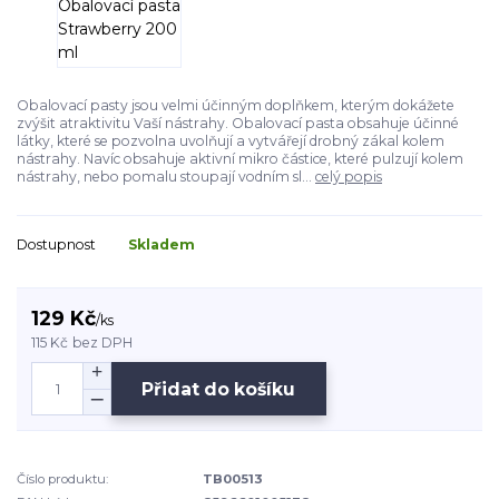
Obalovací pasty jsou velmi účinným doplňkem, kterým dokážete
zvýšit atraktivitu Vaší nástrahy. Obalovací pasta obsahuje účinné
látky, které se pozvolna uvolňují a vytvářejí drobný zákal kolem
nástrahy. Navíc obsahuje aktivní mikro částice, které pulzují kolem
nástrahy, nebo pomalu stoupají vodním sl...
celý popis
Dostupnost
Skladem
129 Kč
/
ks
115 Kč
bez DPH
Přidat do košíku
Číslo produktu:
TB00513