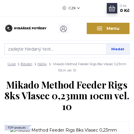
0
ks
CZK
0 Kč
Menu
Hledat
Úvod
Bižuteri
Háčky
Mikado Method Feeder Rigs 8ks Vlasec 0,23mm
10cm vel. 10
Mikado Method Feeder Rigs
8ks Vlasec 0,23mm 10cm vel.
10
TOP produkt