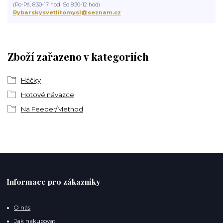
(Po-Pá, 8:30-17 hod. So 8:30-12 hod)
Rybarskysvetlitomysl@seznam.cz
Zboží zařazeno v kategoriích
Háčky
Hotové návazce
Na Feeder/Method
Informace pro zákazníky
O nás
Jak nakupovat