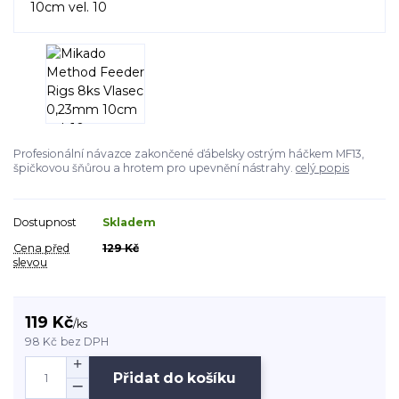
Profesionální návazce zakončené ďábelsky ostrým háčkem MF13,
špičkovou šňůrou a hrotem pro upevnění nástrahy.
celý popis
Dostupnost
Skladem
Cena před
129 Kč
slevou
119 Kč
/
ks
98 Kč
bez DPH
Přidat do košíku