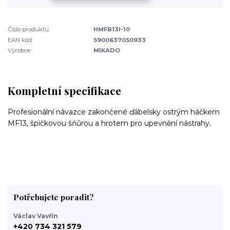
Číslo produktu:
HMFB13I-10
EAN kód:
5900637050933
Výrobce:
MIKADO
Kompletní specifikace
Profesionální návazce zakončené ďábelsky ostrým háčkem
MF13, špičkovou šňůrou a hrotem pro upevnění nástrahy.
Potřebujete poradit?
Václav Vavřín
+420 734 321 579