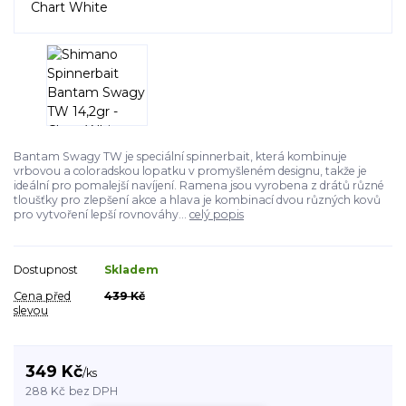
Bantam Swagy TW je speciální spinnerbait, která kombinuje
vrbovou a coloradskou lopatku v promyšleném designu, takže je
ideální pro pomalejší navíjení. Ramena jsou vyrobena z drátů různé
tloušťky pro zlepšení akce a hlava je kombinací dvou různých kovů
pro vytvoření lepší rovnováhy...
celý popis
Dostupnost
Skladem
Cena před
439 Kč
slevou
349 Kč
/
ks
288 Kč
bez DPH