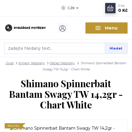
0
ks
CZK
0 Kč
Menu
Hledat
Úvod
Krmení, Nástrahy
Vláčecí Nástrahy
Shimano Spinnerbait Bantam
Swagy TW 14,2gr - Chart White
Shimano Spinnerbait
Bantam Swagy TW 14,2gr -
Chart White
Novinka