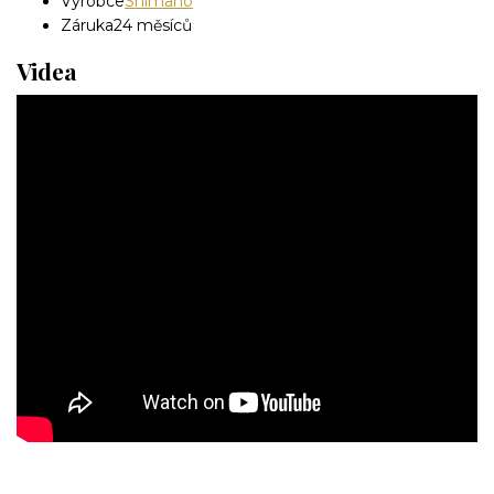
Výrobce
Shimano
Záruka
24 měsíců
Videa