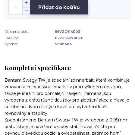
Přidat do košíku
Číslo produktu:
59VZO114R03
EAN kód:
022255278676
Výrobce:
Shimano
Kompletní specifikace
Bantam Swagy TW je speciální spinnerbait, která kombinuje
vrbovou a coloradskou lopatku v promyšleném designu,
takže je ideální pro pomalejší navíjení. Ramena jsou
vyrobena z drátů různé tloušťky pro zlepšení akce a hlava je
kombinací dvou různých kovů pro vytvoření lepší
rovnováhy a stability.
Spodní rameno Bantam Swagy TW je vyrobeno z 0,95mm
drátu, který je navržen tak, aby stabilizoval těžiště pro
pevnou plaveckou pozici a ovladatelnost, zatímco horní