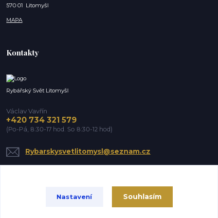
570 01 Litomyšl
MAPA
Kontakty
Rybářský Svět Litomyšl
Václav Vavřín
+420 734 321 579
(Po-Pá, 8:30-17 hod. So 8:30-12 hod)
Rybarskysvetlitomysl@seznam.cz
Souhlasím
Nastavení