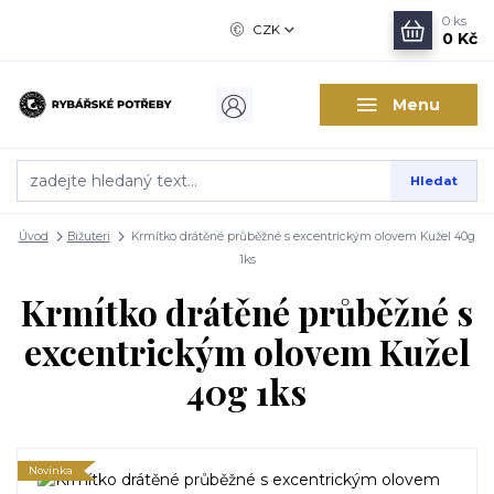
0
ks
CZK
0 Kč
Menu
Hledat
Úvod
Bižuteri
Krmítko drátěné průběžné s excentrickým olovem Kužel 40g
1ks
Krmítko drátěné průběžné s
excentrickým olovem Kužel
40g 1ks
Novinka