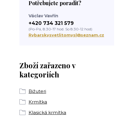
Potřebujete poradit?
Václav Vavřín
+420 734 321 579
(Po-Pá, 8:30-17 hod. So 8:30-12 hod)
Rybarskysvetlitomysl@seznam.cz
Zboží zařazeno v
kategoriích
Bižuteri
Krmítka
Klasická krmítka