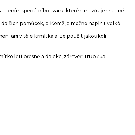
vedením speciálního tvaru, které umožňuje snadné
dalších pomůcek, přičemž je možné naplnit velké
ní ani v těle krmítka a lze použít jakoukoli
krmítko letí přesně a daleko, zároveň trubička