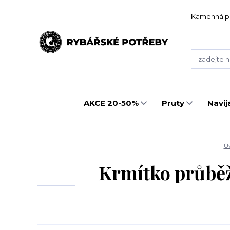
Kamenná p
AKCE 20-50%
Pruty
Navij
Ú
Krmítko průběž