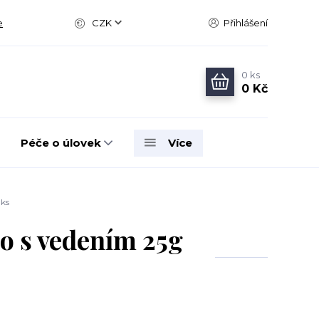
e
CZK
Přihlášení
0
ks
0 Kč
Péče o úlovek
Více
1ks
o s vedením 25g