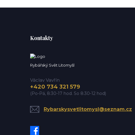
Kontakty
Rybářský Svět Litomyšl
Václav Vavřín
+420 734 321 579
(Po-Pá, 8:30-17 hod. So 8:30-12 hod)
Rybarskysvetlitomysl@seznam.cz