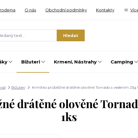
rodejna
O nás
Obchodní podmínky
Kontakty
Víc
Hledat
áky
Bižuteri
Krmení, Nástrahy
Camping
vod
Bižuteri
Krmítko průběžné drátěné olověné Tornado s vedením 25g 
né drátěné olověné Tornad
1ks