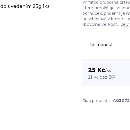
Krmítko průběžná drátě
které umožňuje snadné
pomůcek, přičemž je m
neschovává v krmení ani
libovolné velikost...
celý
Dostupnost
25 Kč
/
ks
21 Kč
bez DPH
Číslo produktu:
AG3072