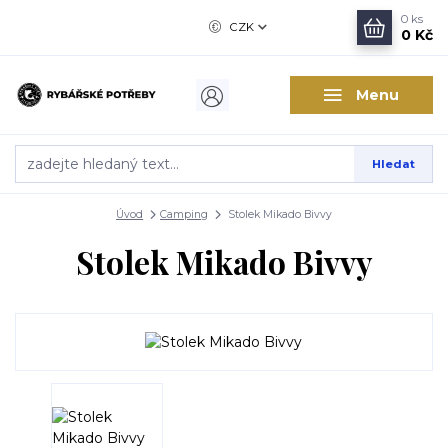
0
ks
CZK
0 Kč
Menu
Hledat
Úvod
Camping
Stolek Mikado Bivvy
Stolek Mikado Bivvy