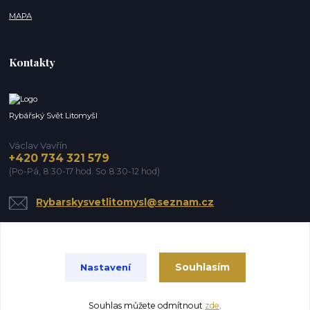
MAPA
Kontakty
Rybářský Svět Litomyšl
Václav Vavřín
+420 734 321 579
(Po-Pá, 8:30-17 hod. So 8:30-12 hod)
Rybarskysvetlitomysl@seznam.cz
Souhlasím
Nastavení
Souhlas můžete odmítnout
zde
.