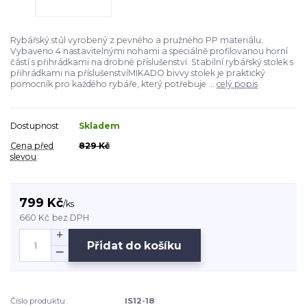
Rybářský stůl vyrobený z pevného a pružného PP materiálu.
Vybaveno 4 nastavitelnými nohami a speciálně profilovanou horní
částí s přihrádkami na drobné příslušenství. Stabilní rybářský stolek s
přihrádkami na příslušenstvíMIKADO bivvy stolek je praktický
pomocník pro každého rybáře, který potřebuje ...
celý popis
Dostupnost
Skladem
Cena před
829 Kč
slevou
799 Kč
/
ks
660 Kč
bez DPH
Přidat do košíku
Číslo produktu:
IS12-18