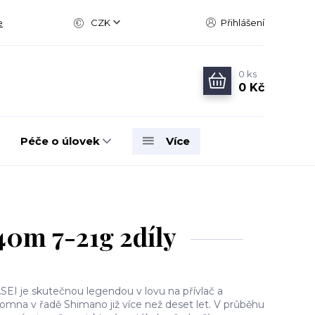
e
CZK
Přihlášení
0
ks
0 Kč
Péče o úlovek
Více
0m 7-21g 2díly
SEI je skutečnou legendou v lovu na přívlač a
řítomna v řadě Shimano již více než deset let. V průběhu