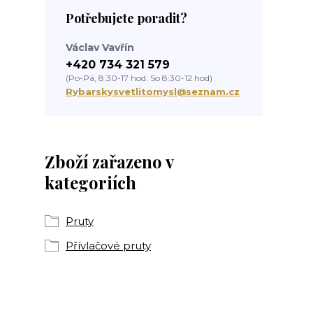
Potřebujete poradit?
Václav Vavřín
+420 734 321 579
(Po-Pá, 8:30-17 hod. So 8:30-12 hod)
Rybarskysvetlitomysl@seznam.cz
Zboží zařazeno v
kategoriích
Pruty
Přívlačové pruty