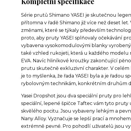
Kompletní specifikace
Série prutů Shimano YASEI je skutečnou legendo
přítomna v řadě Shimano již více než deset let.
změnami, které se týkaly především technologi
proto, aby pruty YASEI splňovaly očekávání pro
vybavena vysokomodulovými blanky vyrobenými
také vzhled rukojeti, která u každého modelu 
EVA.
Navíc hliníkové kroužky zakončující pěn
prutu skutečně exkluzivní charakter.
V celém 
je to myšlenka, že řada YASEI byla a je řadou s
rybolovným technikám, konkrétním druhům dr
Yasei Dropshot jsou dva speciální pruty pro leh
speciální, lepené špičce Taftec vám tyto pruty
skvělého pocitu. Jsou vybaveny lehkým a pev
Nany Alloy. Vyznačuje se lepší prací a mnohem v
extrémně pevné. Pro pohodlí uživatelů jsou vy