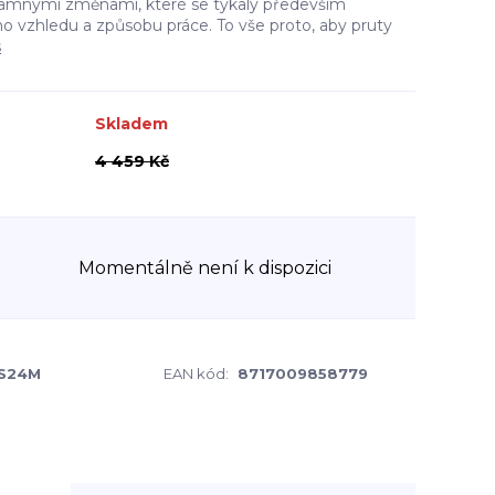
znamnými změnami, které se týkaly především
ho vzhledu a způsobu práce. To vše proto, aby pruty
s
Skladem
4 459 Kč
Momentálně není k dispozici
S24M
EAN kód:
8717009858779