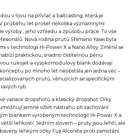
u v lovu na přívlač a baitcasting, která je
V průběhu let prošel několika významnými
e výroby , jeho vzhledu a způsobu práce.
To vše
fesionálů.
Nová rodina prutů Shimano Yasei byla
 v technologii Hi-Power X a Nano Alloy.
Změnil se
nabízí praktickou, snadno čistitelnou pěnu
ovou rukojeť a vysokomodulový blank dodávají
konceptu po mnoho let neobstála jen jedna věc –
pecializovaných prutů, věnujících se specifickým
avých ryb.
ké variace dropshotů a klasický dropshot. Díky
 umožňují jemně oživit nástrahu při zachování
ným blankem vyrobeným technologií Hi-Power X a
ětší lehkostí. Jedním slovem – pruty jsou lehčí, ale
baveny lehkými očky Fuji Alconite proti zamotání.