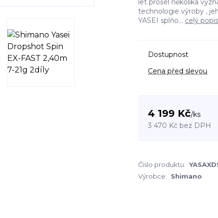
let prošel několika vý
technologie výroby , je
YASEI splňo...
celý popi
Dostupnost
Cena před slevou
4 199 Kč
/
ks
3 470 Kč
bez DPH
Číslo produktu:
YASAXD
Výrobce:
Shimano