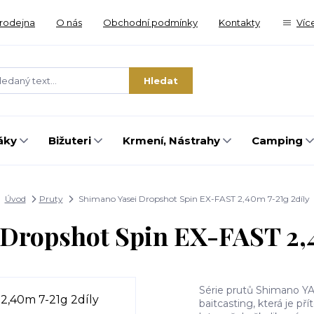
rodejna
O nás
Obchodní podmínky
Kontakty
Víc
Hledat
áky
Bižuteri
Krmení, Nástrahy
Camping
Úvod
Pruty
Shimano Yasei Dropshot Spin EX-FAST 2,40m 7-21g 2díly
 Dropshot Spin EX-FAST 2,4
Série prutů Shimano YA
baitcasting, která je p