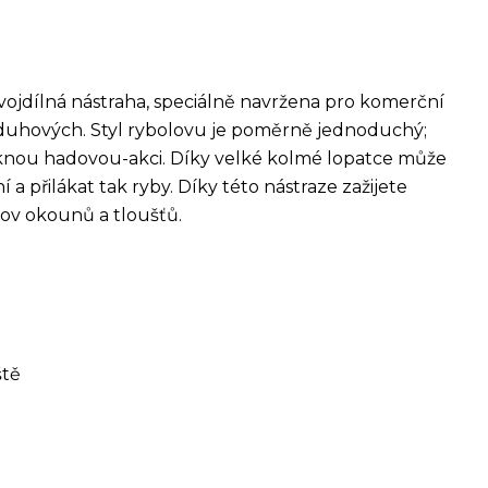
dvojdílná nástraha, speciálně navržena pro komerční
 duhových. Styl rybolovu je poměrně jednoduchý;
knou hadovou-akci. Díky velké kolmé lopatce může
a přilákat tak ryby. Díky této nástraze zažijete
lov okounů a tloušťů.
ště