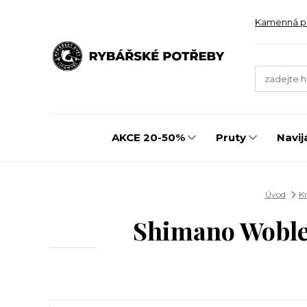
Kamenná p
AKCE 20-50%
Pruty
Navij
Úvod
K
Shimano Wobler