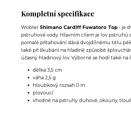
Kompletní specifikace
Wobler
Shimano Cardiff Fuwatoro Top
- je 
pstruhové vody. Hlavním cílem je lov pstruhů
pomalé přitahování dává dvojdílnému tělu pě
také při škubání na hladině způsobit šplouchání 
úžasný hladinový lov. Výborně se hodí také na 
délka 3,5 cm
váha 2,5 g
hloubkový rozsah 0 m
plovoucí
vhodné na pstruhy duhové, okouny, tlou