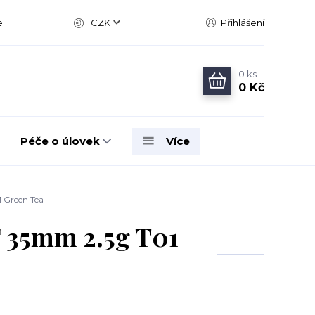
e
CZK
Přihlášení
0
ks
0 Kč
Péče o úlovek
Více
 Green Tea
F 35mm 2.5g T01