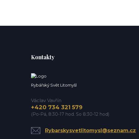
Kontakty
Rybářský Svět Litomyšl
Václav Vavřín
+420 734 321 579
(Po-Pá, 8:30-17 hod. So 8:30-12 hod)
Rybarskysvetlitomysl@seznam.cz