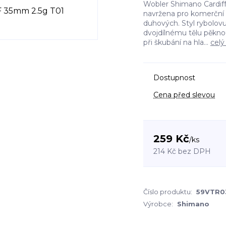
Wobler Shimano Cardiff 
navržena pro komerční 
duhových. Styl rybolov
dvojdílnému tělu pěkno
při škubání na hla...
celý
Dostupnost
Cena před slevou
259 Kč
/
ks
214 Kč
bez DPH
Číslo produktu:
59VTR0
Výrobce:
Shimano