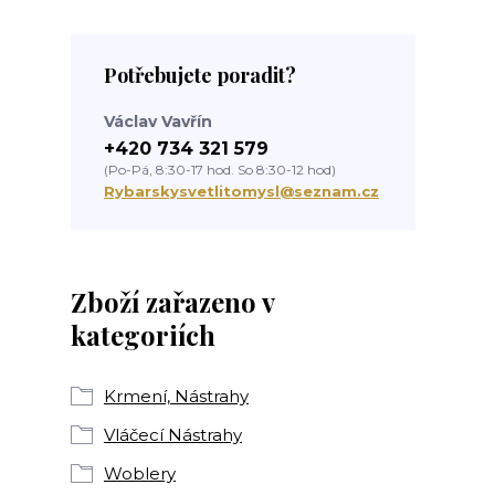
Potřebujete poradit?
Václav Vavřín
+420 734 321 579
(Po-Pá, 8:30-17 hod. So 8:30-12 hod)
Rybarskysvetlitomysl@seznam.cz
Zboží zařazeno v
kategoriích
Krmení, Nástrahy
Vláčecí Nástrahy
Woblery