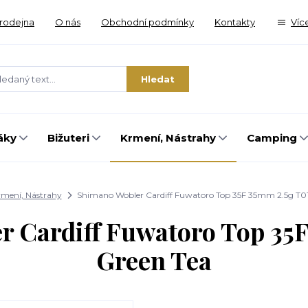
rodejna
O nás
Obchodní podmínky
Kontakty
Víc
Hledat
áky
Bižuteri
Krmení, Nástrahy
Camping
rmení, Nástrahy
Shimano Wobler Cardiff Fuwatoro Top 35F 35mm 2.5g T01
 Cardiff Fuwatoro Top 35
Green Tea