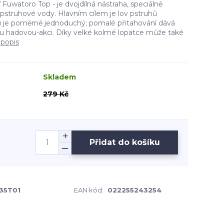
Fuwatoro Top - je dvojdílná nástraha, speciálně
pstruhové vody. Hlavním cílem je lov pstruhů
u je poměrně jednoduchý; pomalé přitahování dává
u hadovou-akci. Díky velké kolmé lopatce může také
 popis
Skladem
279 Kč
Přidat do košíku
35T01
EAN kód:
022255243254