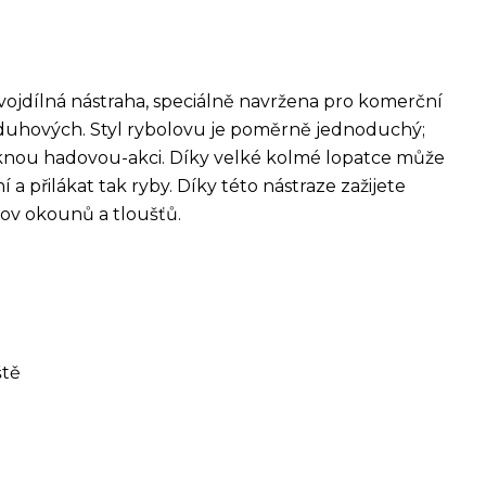
dvojdílná nástraha, speciálně navržena pro komerční
 duhových. Styl rybolovu je poměrně jednoduchý;
knou hadovou-akci. Díky velké kolmé lopatce může
a přilákat tak ryby. Díky této nástraze zažijete
lov okounů a tloušťů.
ště