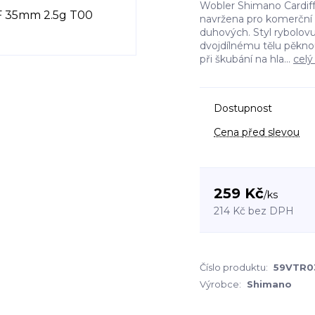
Wobler Shimano Cardiff 
navržena pro komerční 
duhových. Styl rybolov
dvojdílnému tělu pěkno
při škubání na hla...
celý
Dostupnost
Cena před slevou
259 Kč
/
ks
214 Kč
bez DPH
Číslo produktu:
59VTR0
Výrobce:
Shimano