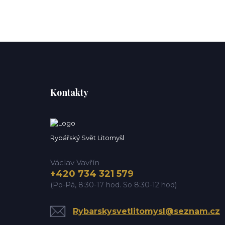
Kontakty
Rybářský Svět Litomyšl
Václav Vavřín
+420 734 321 579
(Po-Pá, 8:30-17 hod. So 8:30-12 hod)
Rybarskysvetlitomysl@seznam.cz