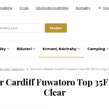
rodejna
O nás
Obchodní podmínky
Kontakty
Víc
Hledat
áky
Bižuteri
Krmení, Nástrahy
Camping
Krmení, Nástrahy
Shimano Wobler Cardiff Fuwatoro Top 35F 35mm 2.5g T
 Cardiff Fuwatoro Top 35
Clear