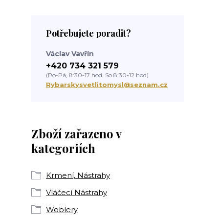
Potřebujete poradit?
Václav Vavřín
+420 734 321 579
(Po-Pá, 8:30-17 hod. So 8:30-12 hod)
Rybarskysvetlitomysl@seznam.cz
Zboží zařazeno v
kategoriích
Krmení, Nástrahy
Vláčecí Nástrahy
Woblery