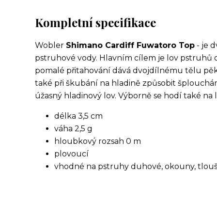
Kompletní specifikace
Wobler
Shimano Cardiff Fuwatoro Top
- je 
pstruhové vody. Hlavním cílem je lov pstruhů
pomalé přitahování dává dvojdílnému tělu pě
také při škubání na hladině způsobit šplouchání 
úžasný hladinový lov. Výborně se hodí také na 
délka 3,5 cm
váha 2,5 g
hloubkový rozsah 0 m
plovoucí
vhodné na pstruhy duhové, okouny, tlou