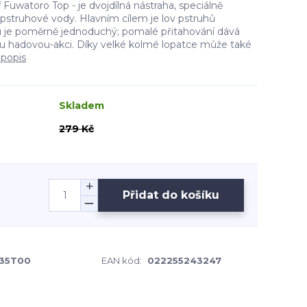
Fuwatoro Top - je dvojdílná nástraha, speciálně
pstruhové vody. Hlavním cílem je lov pstruhů
u je poměrně jednoduchý; pomalé přitahování dává
u hadovou-akci. Díky velké kolmé lopatce může také
 popis
Skladem
279 Kč
Přidat do košíku
35T00
EAN kód:
022255243247