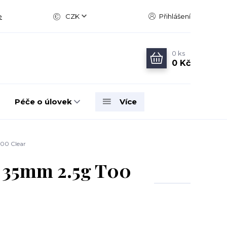
e
CZK
Přihlášení
0
ks
0 Kč
Péče o úlovek
Více
00 Clear
F 35mm 2.5g T00