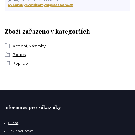
(Po-Pá, 8:30-17 hod. So 8:30-12 hod)
Rybarskysvetlitomysl@seznam.cz
Zboží zařazeno v kategoriích
Krmení, Nástrahy
Boilies
Pop-Up
Informace pro zákazníky
O nás
Jak nakupovat