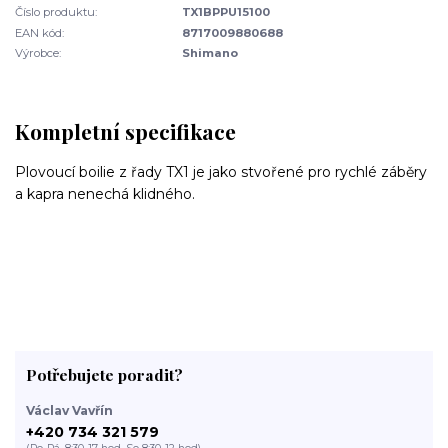
Číslo produktu:
TX1BPPU15100
EAN kód:
8717009880688
Výrobce:
Shimano
Kompletní specifikace
Plovoucí boilie z řady TX1 je jako stvořené pro rychlé záběry
a kapra nenechá klidného.
Potřebujete poradit?
Václav Vavřín
+420 734 321 579