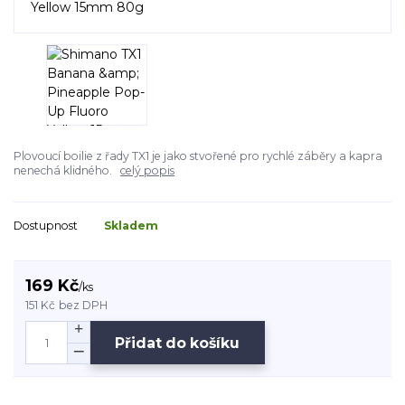
Plovoucí boilie z řady TX1 je jako stvořené pro rychlé záběry a kapra
nenechá klidného.
celý popis
Dostupnost
Skladem
169 Kč
/
ks
151 Kč
bez DPH
Přidat do košíku