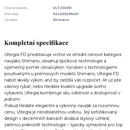
Číslo produktu:
ULT2500D
EAN kód:
022255295451
Výrobce:
Shimano
Kompletní specifikace
Ultegra FD představuje vrchol ve střední cenové kategorii
navijáků Shimano, obsahují špičkové technologie a
výjimečný poměr cena/výkon. Vyroben s technologiemi
používanými u prémiových modelů Shimano, Ultegra FD
nabízí skvělý výkon, aniž by zatížila váš rozpočet. Ať už jste
vášnivý rybář, nebo hledáte kvalitní upgrade svého
vybavení, Ultegra kombinuje sílu, odolnost a dostupnost v
jednom.
Pokud hledáte elegantní a výkonný naviják za rozumnou
cenu, Ultegra je neodolatelnou volbou. Její sofistikovaný
design v decentních barvách dodává stylový vzhled,
zatímco pokročilé technologie – typicky vyhrazené pro top