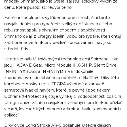
modely Shimano, jako je Stella, zajišťují špičkový výkon za
cenu, která působí až neuvěřitelně.
Extrémní odolnost s vytříbenou precizností, činí tento
naviják ideální i pro rybaření s velkými nástrahami. Jeho
robustnost spolu s plynulím chodem a spolehlivostí
Shimano dělají z Ultegry ideální volbu pro rybáře, kteří chtějí
zažít prémiové funkce v pečlivě zpracovaném navijáku
střední třídy.
Ultegra je nabitá špičkovými technologiemi Shimano, jako
jsou HAGANE Gear, Micro Module II, X-SHIP, Silent Drive,
INFINITYXROSS a INFINITYDRIVE, dokonale
zabudovanými do lehkého a odolného těla CI4+. Díky této
kombinaci poskytuje ULTEGRA výkonné a zároveň
sametově hladké navíjení, které je pevné i pod tlakem.
Ochrana X-Protect zajišťuje vynikající voděodolnost, což činí
Ultegra univerzálním navijákem vhodným pro lehkou přívlač
v moři, lov mořských okounů a širokou škálu sladkovodních
aplikací.
Díky cívce Long Stroke AR-C dosahuje Ultegra delších