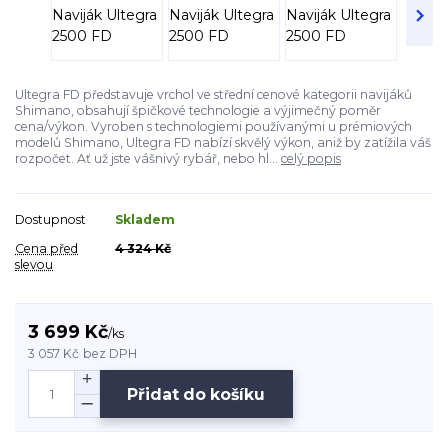
Ultegra FD představuje vrchol ve střední cenové kategorii navijáků
Shimano, obsahují špičkové technologie a výjimečný poměr
cena/výkon. Vyroben s technologiemi používanými u prémiových
modelů Shimano, Ultegra FD nabízí skvělý výkon, aniž by zatížila váš
rozpočet. Ať už jste vášnivý rybář, nebo hl...
celý popis
Dostupnost
Skladem
Cena před
4 324 Kč
slevou
3 699 Kč
/
ks
3 057 Kč
bez DPH
Přidat do košíku