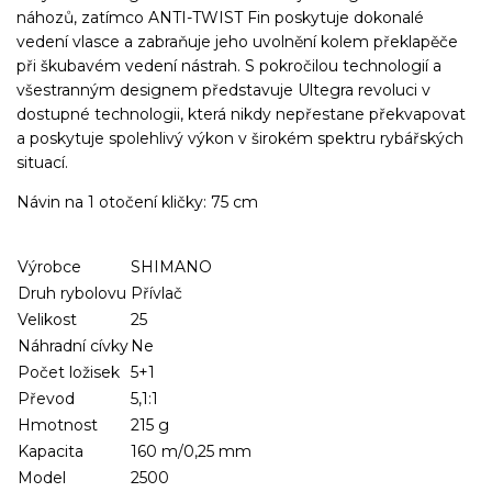
náhozů, zatímco ANTI-TWIST Fin poskytuje dokonalé
vedení vlasce a zabraňuje jeho uvolnění kolem překlapěče
při škubavém vedení nástrah. S pokročilou technologií a
všestranným designem představuje Ultegra revoluci v
dostupné technologii, která nikdy nepřestane překvapovat
a poskytuje spolehlivý výkon v širokém spektru rybářských
situací.
Návin na 1 otočení kličky: 75 cm
Výrobce
SHIMANO
Druh rybolovu
Přívlač
Velikost
25
Náhradní cívky
Ne
Počet ložisek
5+1
Převod
5,1:1
Hmotnost
215 g
Kapacita
160 m/0,25 mm
Model
2500