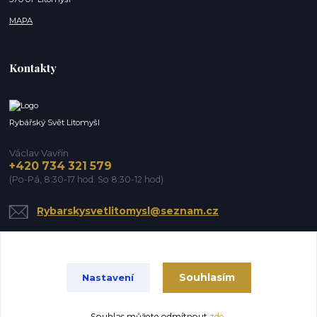
MAPA
Kontakty
Rybářský Svět Litomyšl
Václav Vavřín
+420 734 321 579
(Po-Pá, 8:30-17 hod. So 8:30-12 hod)
Rybarskysvetlitomysl@seznam.cz
Souhlasím
Nastavení
Souhlas můžete odmítnout
zde
.