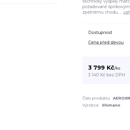
technicky vyspělý matc
požadované špičkovými z
zpětnému chodu, ...
cel
Dostupnost
Cena před slevou
3 799 Kč
/
ks
3 140 Kč
bez DPH
Číslo produktu:
AEROX
Výrobce:
Shimano