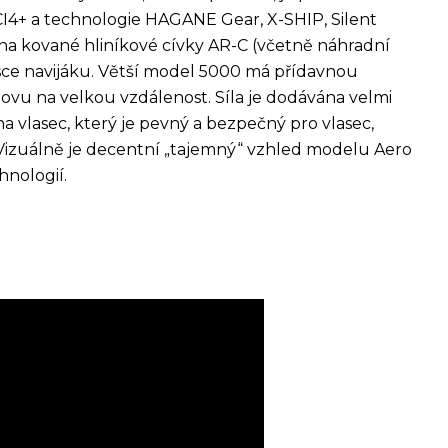
CI4+ a technologie HAGANE Gear, X-SHIP, Silent
dena kované hliníkové cívky AR-C (včetně náhradní
lasce navijáku. Větší model 5000 má přídavnou
lovu na velkou vzdálenost. Síla je dodávána velmi
 vlasec, který je pevný a bezpečný pro vlasec,
Vizuálně je decentní „tajemný“ vzhled modelu Aero
hnologií.