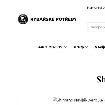
Kamenná p
AKCE 20-50%
Pruty
Navij
Sh