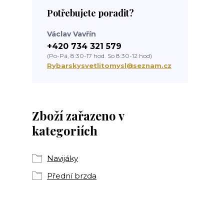
Potřebujete poradit?
Václav Vavřín
+420 734 321 579
(Po-Pá, 8:30-17 hod. So 8:30-12 hod)
Rybarskysvetlitomysl@seznam.cz
Zboží zařazeno v
kategoriích
Navijáky
Přední brzda