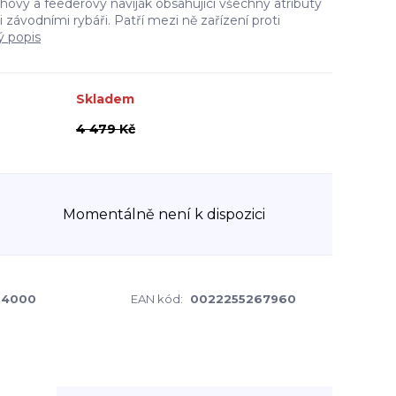
hový a feederový naviják obsahující všechny atributy
ávodními rybáři. Patří mezi ně zařízení proti
ý popis
Skladem
4 479 Kč
Momentálně není k dispozici
R4000
EAN kód:
0022255267960