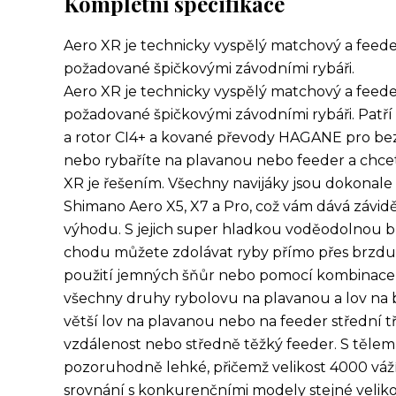
Kompletní specifikace
Aero XR je technicky vyspělý matchový a feede
požadované špičkovými závodními rybáři.
Aero XR je technicky vyspělý matchový a feede
požadované špičkovými závodními rybáři. Patří
a rotor CI4+ a kované převody HAGANE pro be
nebo rybaříte na plavanou nebo feeder a chce
XR je řešením. Všechny navijáky jsou dokonale
Shimano Aero X5, X7 a Pro, což vám dává závi
výhodu. S jejich super hladkou voděodolnou 
chodu můžete zdolávat ryby přímo přes brzdu př
použití jemných šňůr nebo pomocí kombinace o
všechny druhy rybolovu na plavanou a lov na bl
větší lov na plavanou nebo na feeder střední tří
vzdálenost nebo středně těžký feeder. S těle
pozoruhodně lehké, přičemž velikost 4000 váží
srovnání s konkurenčními modely stejné velikost