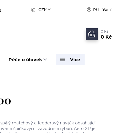
e
CZK
Přihlášení
0
ks
0 Kč
Péče o úlovek
Více
000
yspělý matchový a feederový naviják obsahující
ované špičkovými závodními rybáři. Aero XR je