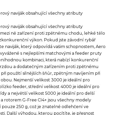
rový naviják obsahující všechny atributy
rový naviják obsahující všechny atributy
 mezi ně zařízení proti zpětnému chodu, lehké tělo
zkonkurenční výkon. Pokud jste závodní rybář
te naviják, který odpovídá vašim schopnostem, Aero
 vyvážené s nejlepšími matchovými a feeder pruty
děníhodnou kombinaci, která nabízí konkurenční
brzdou a dodatečným zařízením proti zpětnému
i použití silnějších šňůr, zpětným navíjením při
bou. Nejmenší velikost 3000 je ideální pro
ízko feeder, střední velikost 4000 je ideální pro
dy a největší velikost 5000 je ideální pro delší
m a rotorem G-Free CI4+ jsou všechny modely
 pouze 250 g, což je znatelné odlehčení ve
i. Další výhodou, kterou pocítíte, je přesnost