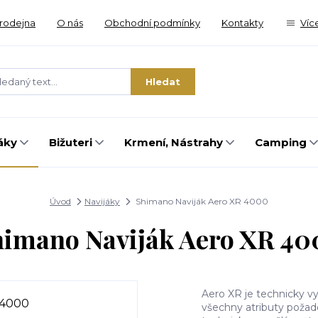
rodejna
O nás
Obchodní podmínky
Kontakty
Víc
Hledat
áky
Bižuteri
Krmení, Nástrahy
Camping
Úvod
Navijáky
Shimano Naviják Aero XR 4000
imano Naviják Aero XR 4
Aero XR je technicky v
všechny atributy požad