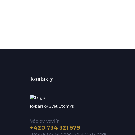
Kontakty
Rybářský Svět Litomyšl
Václav Vavřín
+420 734 321 579
(Po-Pá, 8:30-17 hod. So 8:30-12 hod)