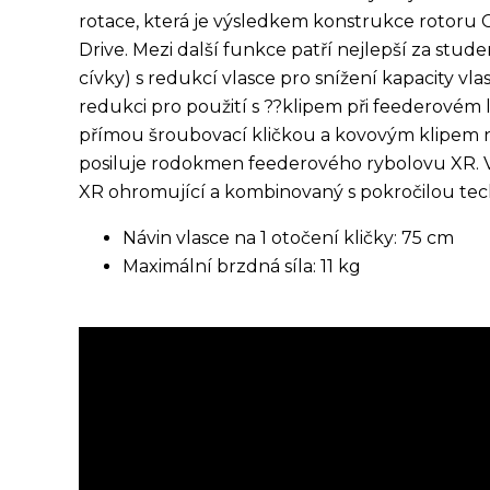
rotace, která je výsledkem konstrukce rotoru 
Drive. Mezi další funkce patří nejlepší za stu
cívky) s redukcí vlasce pro snížení kapacity v
redukci pro použití s ??klipem při feederovém 
přímou šroubovací kličkou a kovovým klipem na
posiluje rodokmen feederového rybolovu XR. 
XR ohromující a kombinovaný s pokročilou tec
Návin vlasce na 1 otočení kličky: 75 cm
Maximální brzdná síla: 11 kg