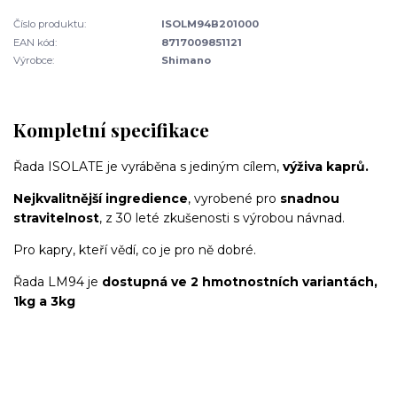
Číslo produktu:
ISOLM94B201000
EAN kód:
8717009851121
Výrobce:
Shimano
Kompletní specifikace
Řada ISOLATE je vyráběna s jediným cílem,
výživa kaprů.
Nejkvalitnější ingredience
, vyrobené pro
snadnou
stravitelnost
, z 30 leté zkušenosti s výrobou návnad.
Pro kapry, kteří vědí, co je pro ně dobré.
Řada LM94 je
dostupná ve 2 hmotnostních variantách,
1kg a 3kg