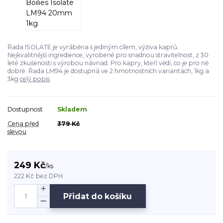
Řada ISOLATE je vyráběna s jediným cílem, výživa kaprů.
Nejkvalitnější ingredience, vyrobené pro snadnou stravitelnost, z 30
leté zkušenosti s výrobou návnad. Pro kapry, kteří vědí, co je pro ně
dobré. Řada LM94 je dostupná ve 2 hmotnostních variantách, 1kg a
3kg
celý popis
Dostupnost
Skladem
Cena před
379 Kč
slevou
249 Kč
/
ks
222 Kč
bez DPH
Přidat do košíku