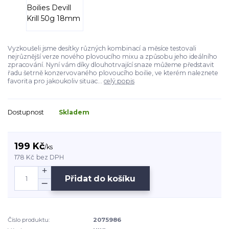
Vyzkoušeli jsme desítky různých kombinací a měsíce testovali
nejrůznější verze nového plovoucího mixu a způsobu jeho ideálního
zpracování. Nyní vám díky dlouhotrvající snaze můžeme představit
řadu šetrně konzervovaného plovoucího boilie, ve kterém naleznete
favorita pro jakoukoliv situac...
celý popis
Dostupnost
Skladem
199 Kč
/
ks
178 Kč
bez DPH
Přidat do košíku
Číslo produktu:
2075986