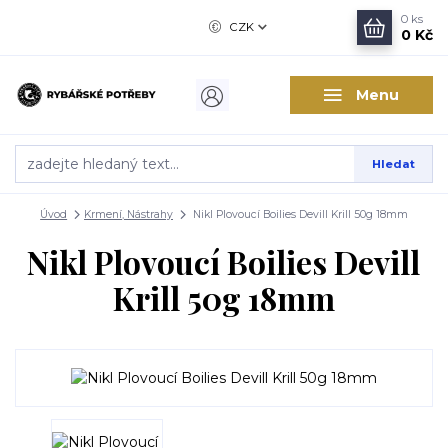
0
ks
CZK
0 Kč
Menu
Hledat
Úvod
Krmení, Nástrahy
Nikl Plovoucí Boilies Devill Krill 50g 18mm
Nikl Plovoucí Boilies Devill
Krill 50g 18mm