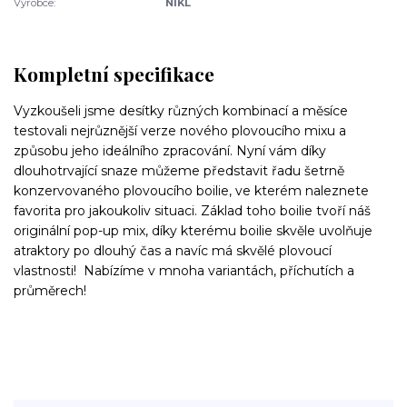
Výrobce:
NIKL
Kompletní specifikace
Vyzkoušeli jsme desítky různých kombinací a měsíce
testovali nejrůznější verze nového plovoucího mixu a
způsobu jeho ideálního zpracování. Nyní vám díky
dlouhotrvající snaze můžeme představit řadu šetrně
konzervovaného plovoucího boilie, ve kterém naleznete
favorita pro jakoukoliv situaci. Základ toho boilie tvoří náš
originální pop-up mix, díky kterému boilie skvěle uvolňuje
atraktory po dlouhý čas a navíc má skvělé plovoucí
vlastnosti! Nabízíme v mnoha variantách, příchutích a
průměrech!