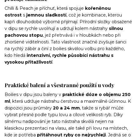
Chilli & Peach je příchuť, která spojuje
kořeněnou
ostrost
s
jemnou sladkostí
, což je kombinace, kterou
kapři dlouhodobě výborně přijímají. Přírodní složky obsažené
v dipu se rychle uvolňují a udržují kolem nástrahy
silnou
pachovou stopu
, jež přetrvává i v hloubkách nebo při
zhoršené viditelnosti. Tato vlastnost značně zvyšuje šanci
na rychlý záběr a činí z boilies skvělou volbu pro každého,
kdo hledá
intenzivní, rychle působící nástrahu s
vysokou přitažlivostí
.
Praktické balení a všestranné použití u vody
Boilies v dipu jsou baleny v
praktické dóze o objemu 250
ml
, která udržuje nástrahu čerstvou a maximálně účinnou. K
dispozici jsou průměry
20 a 24 mm
, takže si rybář může
vybrat přesně podle typu lovu a cílové velikosti ryb. Díky
silnému nadipování je tato nástraha skvělá nejen na
klasickou prezentaci na vlasu, ale také při lovu na místech,
kde je potřeba
přitáhnout ryby co nejrychleji
. Jedná se o