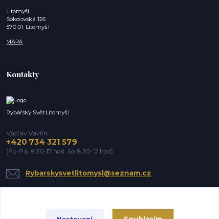
Litomyšl
Sokolovská 126
570 01 Litomyšl
MAPA
Kontakty
Rybářský Svět Litomyšl
Václav Vavřín
+420 734 321 579
(Po-Pá, 8:30-17 hod. So 8:30-12 hod)
Rybarskysvetlitomysl@seznam.cz
Nastavení