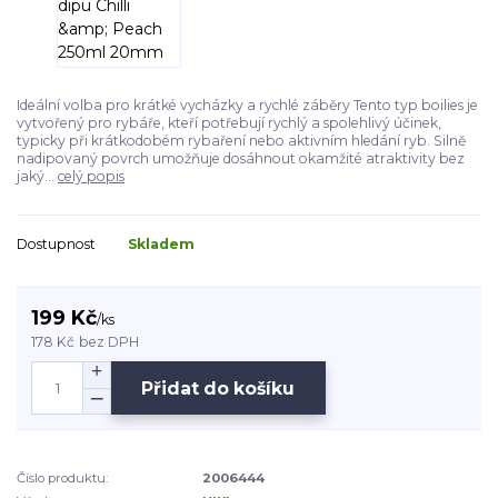
Ideální volba pro krátké vycházky a rychlé záběry Tento typ boilies je
vytvořený pro rybáře, kteří potřebují rychlý a spolehlivý účinek,
typicky při krátkodobém rybaření nebo aktivním hledání ryb. Silně
nadipovaný povrch umožňuje dosáhnout okamžité atraktivity bez
jaký...
celý popis
Dostupnost
Skladem
199 Kč
/
ks
178 Kč
bez DPH
Přidat do košíku
Číslo produktu:
2006444