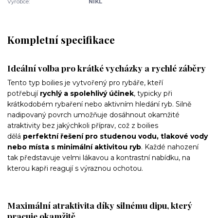
Výrobce:
NIKL
Kompletní specifikace
Ideální volba pro krátké vycházky a rychlé záběry
Tento typ boilies je vytvořený pro rybáře, kteří
potřebují
rychlý a spolehlivý účinek
, typicky při
krátkodobém rybaření nebo aktivním hledání ryb. Silně
nadipovaný povrch umožňuje dosáhnout okamžité
atraktivity bez jakýchkoli příprav, což z boilies
dělá
perfektní řešení pro studenou vodu, tlakové vody
nebo místa s minimální aktivitou ryb
. Každé nahození
tak představuje velmi lákavou a kontrastní nabídku, na
kterou kapři reagují s výraznou ochotou.
Maximální atraktivita díky silnému dipu, který
pracuje okamžitě