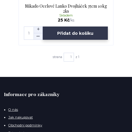
Mikado Ocelové Lanko Dvojháček 35cm 10kg
2ks
Skladem
25 Kč
/
ks
Přidat do košíku
strana
z 1
Informace pro zákazníky
O nás
Jak nakupovat
Obchodní podmínky