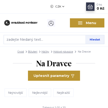
0
ks
CZK
0 Kč
Menu
Hledat
Úvod
Bižuteri
Háčky
Hotové návazce
Na Dravce
Na Dravce
Upřesnit parametry
Nejnovější
Nejlevnější
Nejdražší
Zobrazuji 1-20 z 20