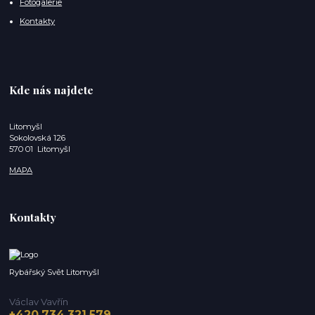
Fotogalerie
Kontakty
Kde nás najdete
Litomyšl
Sokolovská 126
570 01 Litomyšl
MAPA
Kontakty
Rybářský Svět Litomyšl
Václav Vavřín
+420 734 321 579