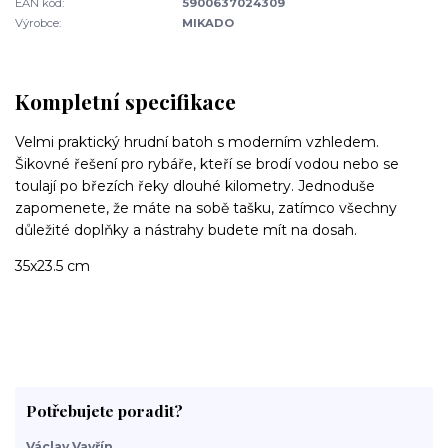
EAN kód:
5900637024309
Výrobce:
MIKADO
Kompletní specifikace
Velmi praktický hrudní batoh s moderním vzhledem.
Šikovné řešení pro rybáře, kteří se brodí vodou nebo se
toulají po březích řeky dlouhé kilometry. Jednoduše
zapomenete, že máte na sobě tašku, zatímco všechny
důležité doplňky a nástrahy budete mít na dosah.
35x23.5 cm
Potřebujete poradit?
Václav Vavřín