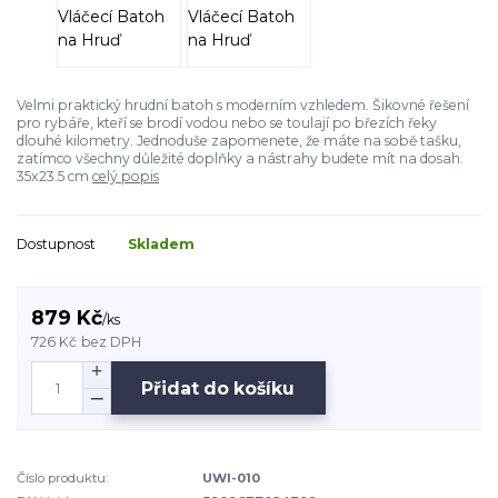
Velmi praktický hrudní batoh s moderním vzhledem. Šikovné řešení
pro rybáře, kteří se brodí vodou nebo se toulají po březích řeky
dlouhé kilometry. Jednoduše zapomenete, že máte na sobě tašku,
zatímco všechny důležité doplňky a nástrahy budete mít na dosah.
35x23.5 cm
celý popis
Dostupnost
Skladem
879 Kč
/
ks
726 Kč
bez DPH
Přidat do košíku
Číslo produktu:
UWI-010