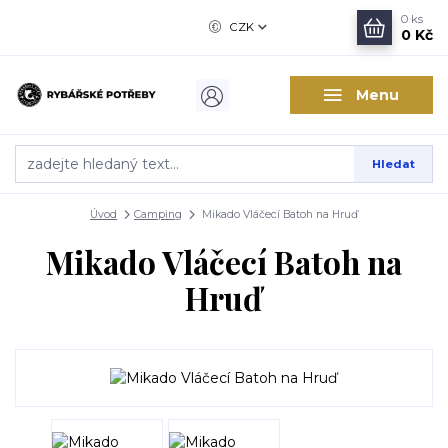
0
ks
CZK
0 Kč
Menu
Hledat
Úvod
Camping
Mikado Vláčecí Batoh na Hruď
Mikado Vláčecí Batoh na
Hruď