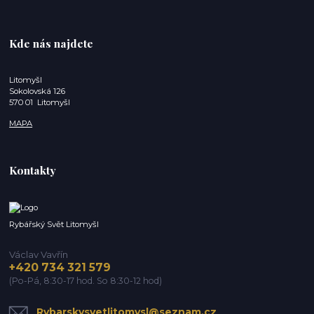
Kde nás najdete
Litomyšl
Sokolovská 126
570 01 Litomyšl
MAPA
Kontakty
Rybářský Svět Litomyšl
Václav Vavřín
+420 734 321 579
(Po-Pá, 8:30-17 hod. So 8:30-12 hod)
Rybarskysvetlitomysl@seznam.cz