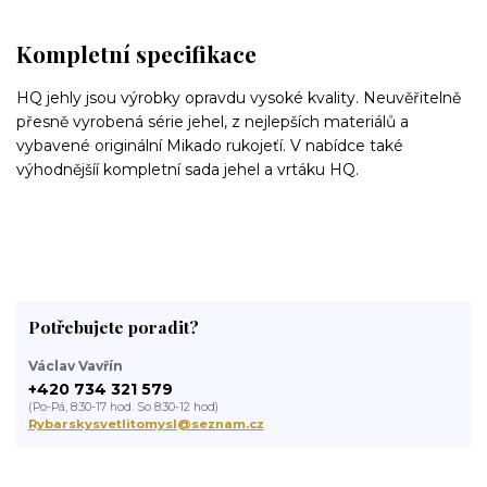
Kompletní specifikace
HQ jehly jsou výrobky opravdu vysoké kvality. Neuvěřitelně
přesně vyrobená série jehel, z nejlepších materiálů a
vybavené originální Mikado rukojeťí. V nabídce také
výhodnějšíí kompletní sada jehel a vrtáku HQ.
Potřebujete poradit?
Václav Vavřín
+420 734 321 579
(Po-Pá, 8:30-17 hod. So 8:30-12 hod)
Rybarskysvetlitomysl@seznam.cz