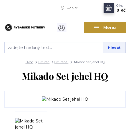
0
ks
CZK
0 Kč
Menu
Hledat
Úvod
Bižuteri
Bižuterie
Mikado Set jehel HQ
Mikado Set jehel HQ