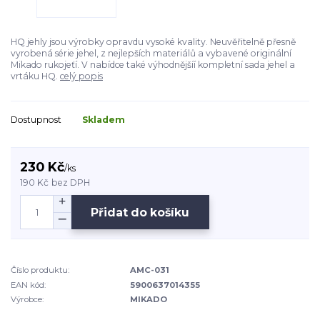
HQ jehly jsou výrobky opravdu vysoké kvality. Neuvěřitelně přesně
vyrobená série jehel, z nejlepších materiálů a vybavené originální
Mikado rukojeťí. V nabídce také výhodnějšíí kompletní sada jehel a
vrtáku HQ.
celý popis
Dostupnost
Skladem
230 Kč
/
ks
190 Kč
bez DPH
Přidat do košíku
Číslo produktu:
AMC-031
EAN kód:
5900637014355
Výrobce:
MIKADO