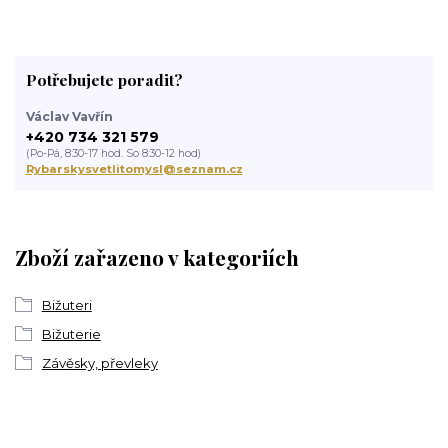
Potřebujete poradit?
Václav Vavřín
+420 734 321 579
(Po-Pá, 8:30-17 hod. So 8:30-12 hod)
Rybarskysvetlitomysl@seznam.cz
Zboží zařazeno v kategoriích
Bižuteri
Bižuterie
Závěsky, převleky