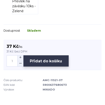
Dostupnost
Skladem
37 Kč
/
ks
31 Kč
bez DPH
Přidat do košíku
Číslo produktu:
AMC-11521-07
EAN kód:
5900637680673
Výrobce:
MIKADO