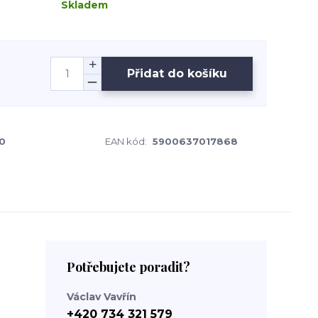
Skladem
Přidat do košíku
0
EAN kód:
5900637017868
Potřebujete poradit?
Václav Vavřín
+420 734 321 579