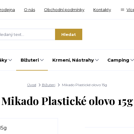
rodejna
O nás
Obchodní podmínky
Kontakty
Víc
Hledat
áky
Bižuteri
Krmení, Nástrahy
Camping
Úvod
Bižuteri
Mikado Plastické olovo 15g
Mikado Plastické olovo 15g