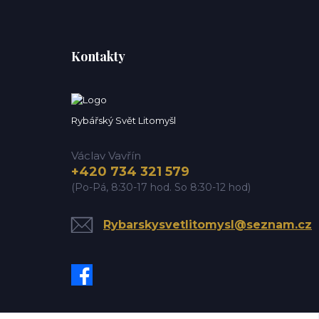
Kontakty
Rybářský Svět Litomyšl
Václav Vavřín
+420 734 321 579
(Po-Pá, 8:30-17 hod. So 8:30-12 hod)
Rybarskysvetlitomysl@seznam.cz