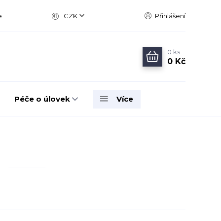
e
CZK
Přihlášení
0
ks
0 Kč
Péče o úlovek
Více