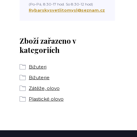
(Po-Pá, 8:30-17 hod. So 8:30-12 hod)
Rybarskysvetlitomysl@seznam.cz
Zboží zařazeno v
kategoriích
Bižuteri
Bižuterie
Zátěže, olovo
Plastické olovo