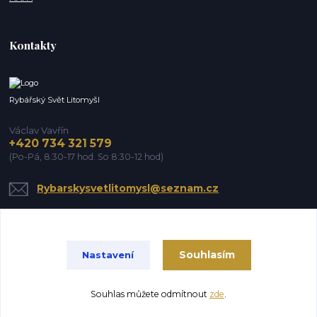
Kontakty
Rybářský Svět Litomyšl
Václav Vavřín
+420 734 321 579
(Po-Pá, 8:30-17 hod. So 8:30-12 hod)
Rybarskysvetlitomysl@seznam.cz
Souhlasím
Nastavení
Souhlas můžete odmítnout
zde
.
Vytvořeno na
Eshop-rychle.cz