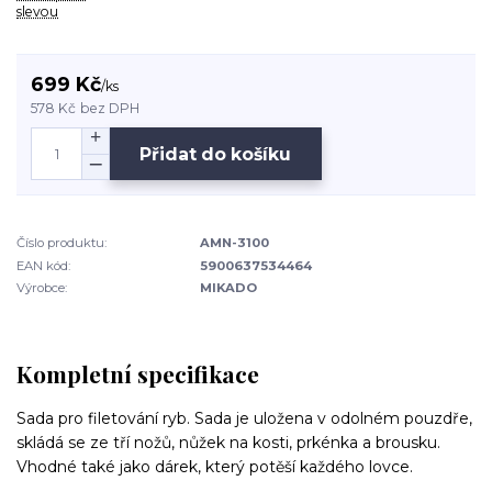
slevou
699 Kč
/
ks
578 Kč
bez DPH
Přidat do košíku
Číslo produktu:
AMN-3100
EAN kód:
5900637534464
Výrobce:
MIKADO
Kompletní specifikace
Sada pro filetování ryb. Sada je uložena v odolném pouzdře,
skládá se ze tří nožů, nůžek na kosti, prkénka a brousku.
Vhodné také jako dárek, který potěší každého lovce.