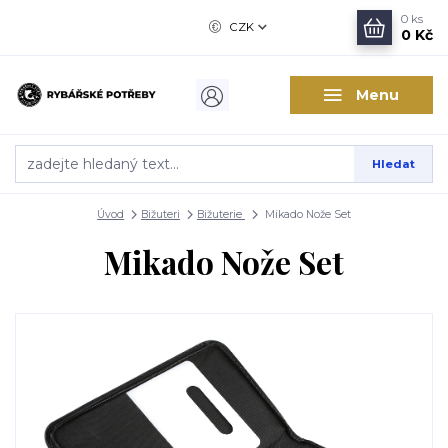
0
ks
CZK
0 Kč
Menu
Hledat
Úvod
Bižuteri
Bižuterie
Mikado Nože Set
Mikado Nože Set