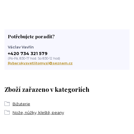
Potřebujete poradit?
Václav Vavřín
+420 734 321 579
(Po-Pá, 8:30-17 hod. So 8:30-12 hod)
Rybarskysvetlitomysl@seznam.cz
Zboží zařazeno v kategoriích
Bižuterie
Nože, nůžky, kleště, peany