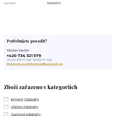
Výrobce:
MIKADO
Potřebujete poradit?
Václav Vavřín
+420 734 321 579
(Po-Pá, 8:30-17 hod. So 8:30-12 hod)
Rybarskysvetlitomysl@seznam.cz
Zboží zařazeno v kategoriích
Krmení, Nástrahy
Vláčecí Nástrahy
Gumové Nástrahy