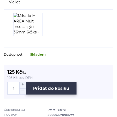
Dostupnost
Skladem
125 Kč
/
ks
103 Kč
bez DPH
Přidat do košíku
Číslo produktu:
PMMI-36-VI
EAN kód:
5900637098577