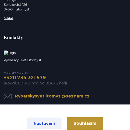
Sokolovská 126
570 01 Litomyšl
MAPA
Kontakty
Rybářský Svět Litomyšl
Václav Vavřín
+420 734 321 579
(Po-Pá, 8:30-17 hod. So 8:30-12 hod)
Rybarskysvetlitomysl@seznam.cz
Souhlasím
Nastavení