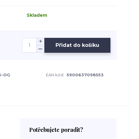
Skladem
Přidat do košíku
6-OG
EAN kód:
5900637098553
Potřebujete poradit?