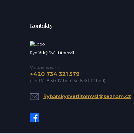
Kontakty
Rybářský Svět Litomyšl
Václav Vavřín
+420 734 321 579
(Po-Pá, 8:30-17 hod. So 8:30-12 hod)
Rybarskysvetlitomysl@seznam.cz