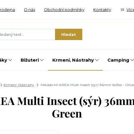
rodejna
O nás
Obchodní podmínky
Kontakty
Víc
Hledat
áky
Bižuteri
Krmení, Nástrahy
Camping
Krmení, Nástrahy
Mikado M-AREA Multi Insect (sýr) 36mm 6x3ks - Oliv
A Multi Insect (sýr) 36mm 
Green