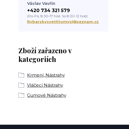
Václav Vavřín
+420 734 321 579
(Po-Pá, 8:30-17 hod. So 8:30-12 hod)
Rybarskysvetlitomysl@seznam.cz
Zboží zařazeno v
kategoriích
Krmení, Nástrahy
Vláčecí Nástrahy
Gumové Nástrahy