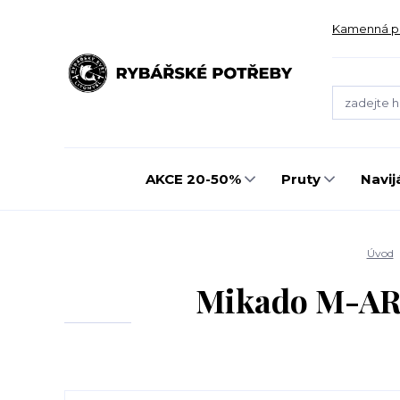
Kamenná p
AKCE 20-50%
Pruty
Navij
Úvod
Mikado M-ARE