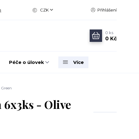
e
CZK
Přihlášení
0
ks
0 Kč
Péče o úlovek
Více
e Green
6x3ks - Olive