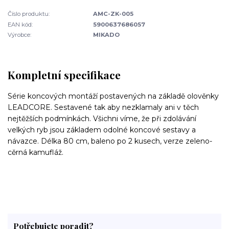
Číslo produktu:
AMC-ZK-005
EAN kód:
5900637686057
Výrobce:
MIKADO
Kompletní specifikace
Série koncových montáží postavených na základě olověnky
LEADCORE. Sestavené tak aby nezklamaly ani v těch
nejtěžších podmínkách. Všichni víme, že při zdolávání
velkých ryb jsou základem odolné koncové sestavy a
návazce. Délka 80 cm, baleno po 2 kusech, verze zeleno-
cěrná kamufláž.
Potřebujete poradit?