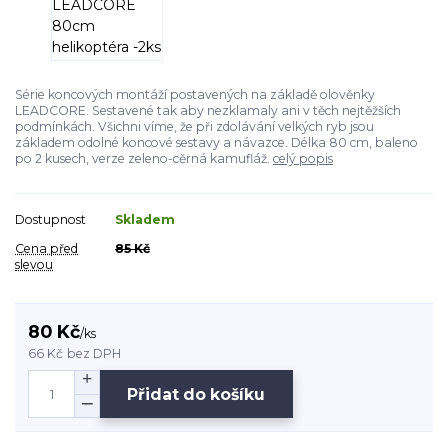
Série koncových montáží postavených na základě olověnky
LEADCORE. Sestavené tak aby nezklamaly ani v těch nejtěžších
podmínkách. Všichni víme, že při zdolávání velkých ryb jsou
základem odolné koncové sestavy a návazce. Délka 80 cm, baleno
po 2 kusech, verze zeleno-cěrná kamufláž.
celý popis
Dostupnost
Skladem
Cena před
85 Kč
slevou
80 Kč
/
ks
66 Kč
bez DPH
Přidat do košíku