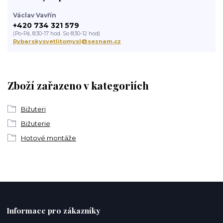
Václav Vavřín
+420 734 321 579
(Po-Pá, 8:30-17 hod. So 8:30-12 hod)
Rybarskysvetlitomysl@seznam.cz
Zboží zařazeno v kategoriích
Bižuteri
Bižuterie
Hotové montáže
Informace pro zákazníky