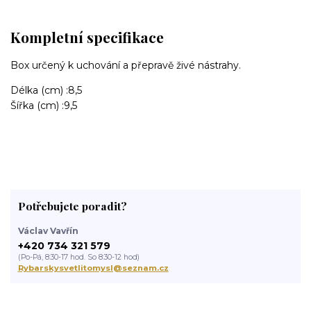
Kompletní specifikace
Box určený k uchování a přepravě živé nástrahy.
Délka (cm) :
8,5
Šířka (cm) :
9,5
Potřebujete poradit?
Václav Vavřín
+420 734 321 579
(Po-Pá, 8:30-17 hod. So 8:30-12 hod)
Rybarskysvetlitomysl@seznam.cz