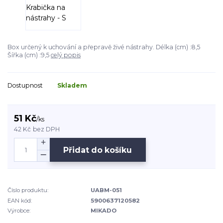
Box určený k uchování a přepravě živé nástrahy. Délka (cm) :8,5
Šířka (cm) :9,5
celý popis
Dostupnost
Skladem
51 Kč
/
ks
42 Kč
bez DPH
Přidat do košíku
Číslo produktu:
UABM-051
EAN kód:
5900637120582
Výrobce:
MIKADO