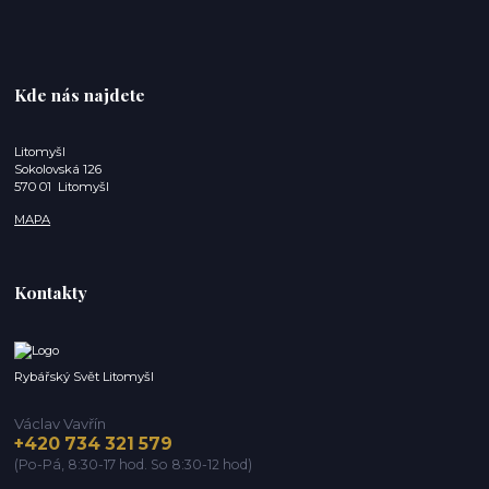
Kde nás najdete
Litomyšl
Sokolovská 126
570 01 Litomyšl
MAPA
Kontakty
Rybářský Svět Litomyšl
Václav Vavřín
+420 734 321 579
(Po-Pá, 8:30-17 hod. So 8:30-12 hod)