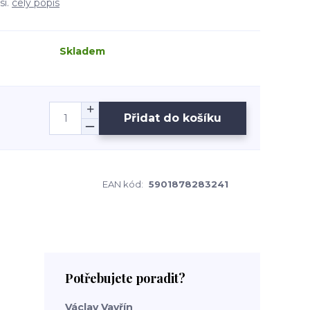
si.
celý popis
Skladem
Přidat do košíku
EAN kód:
5901878283241
Potřebujete poradit?
Václav Vavřín