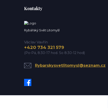
Kontakty
Rybářský Svět Litomyšl
Václav Vavřín
+420 734 321 579
(Po-Pá, 8:30-17 hod. So 8:30-12 hod)
Rybarskysvetlitomysl@seznam.cz