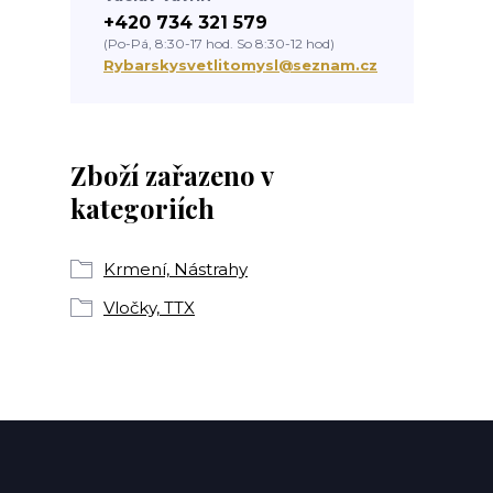
+420 734 321 579
(Po-Pá, 8:30-17 hod. So 8:30-12 hod)
Rybarskysvetlitomysl@seznam.cz
Zboží zařazeno v
kategoriích
Krmení, Nástrahy
Vločky, TTX