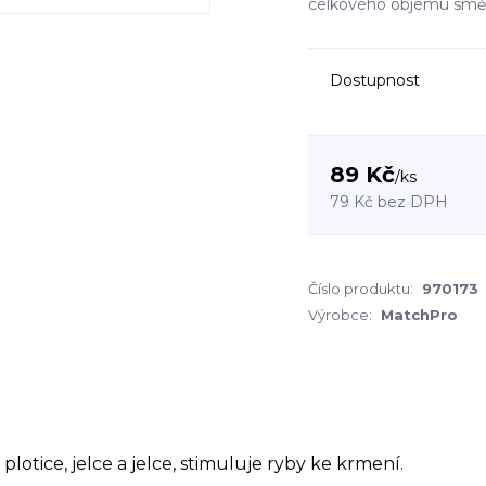
celkového objemu smě
Dostupnost
89 Kč
/
ks
79 Kč
bez DPH
Číslo produktu:
970173
Výrobce:
MatchPro
lotice, jelce a jelce, stimuluje ryby ke krmení.