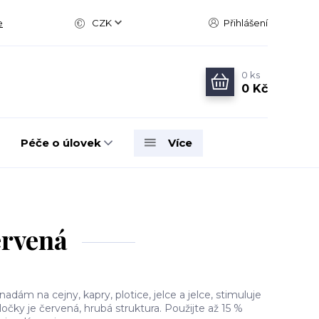
e
CZK
Přihlášení
0
ks
0 Kč
Péče o úlovek
Více
ervená
nadám na cejny, kapry, plotice, jelce a jelce, stimuluje
očky je červená, hrubá struktura. Použijte až 15 %