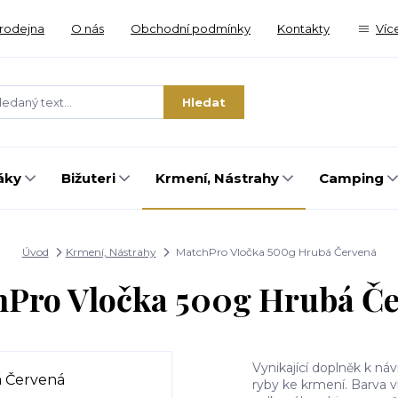
rodejna
O nás
Obchodní podmínky
Kontakty
Víc
Hledat
áky
Bižuteri
Krmení, Nástrahy
Camping
Úvod
Krmení, Nástrahy
MatchPro Vločka 500g Hrubá Červená
Pro Vločka 500g Hrubá Č
Vynikající doplněk k náv
ryby ke krmení. Barva vl